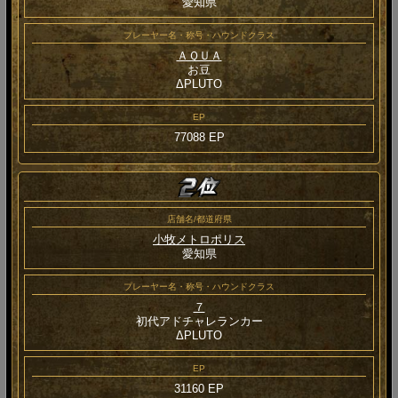
愛知県
プレーヤー名・称号・ハウンドクラス
ＡＱＵＡ
お豆
ΔPLUTO
EP
77088 EP
店舗名/都道府県
小牧メトロポリス
愛知県
プレーヤー名・称号・ハウンドクラス
７
初代アドチャレランカー
ΔPLUTO
EP
31160 EP