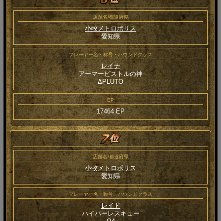
店舗名/都道府県
小牧メトロポリス
愛知県
プレーヤー名・称号・ハウンドクラス
レイナ
アーマーピストルの神
ΔPLUTO
EP
17464 EP
店舗名/都道府県
小牧メトロポリス
愛知県
プレーヤー名・称号・ハウンドクラス
レイド
ハイパーレスキュー