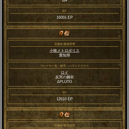
Ω4
EP
16055 EP
店舗名/都道府県
小牧メトロポリス
愛知県
プレーヤー名・称号・ハウンドクラス
ロイ
反冥の鋼衣
ΔPLUTO
EP
12610 EP
店舗名/都道府県