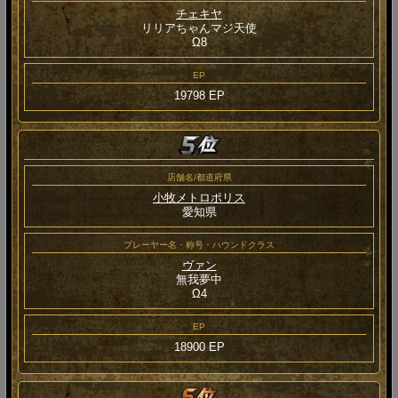
チェキヤ
リリアちゃんマジ天使
Ω8
EP
19798 EP
店舗名/都道府県
小牧メトロポリス
愛知県
プレーヤー名・称号・ハウンドクラス
ヴァン
無我夢中
Ω4
EP
18900 EP