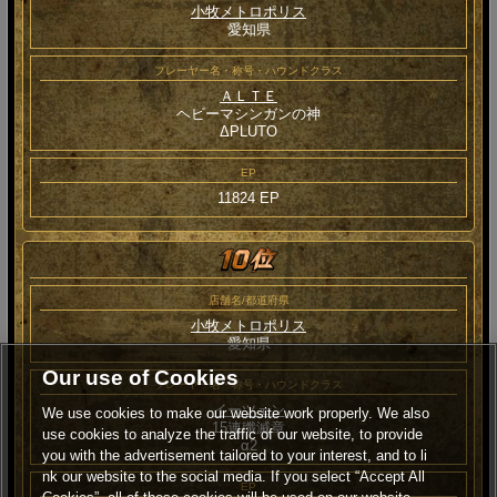
小牧メトロポリス
愛知県
プレーヤー名・称号・ハウンドクラス
ＡＬＴＥ
ヘビーマシンガンの神
ΔPLUTO
EP
11824 EP
店舗名/都道府県
小牧メトロポリス
愛知県
Our use of Cookies
プレーヤー名・称号・ハウンドクラス
イーツェン
We use cookies to make our website work properly. We also
15連殲滅章
use cookies to analyze the traffic of our website, to provide
α2
you with the advertisement tailored to your interest, and to li
nk our website to the social media. If you select “Accept All
EP