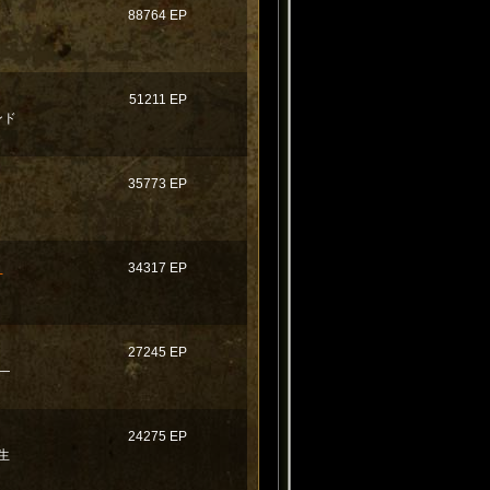
88764 EP
51211 EP
ンド
35773 EP
Ｅ
34317 EP
27245 EP
―
24275 EP
生