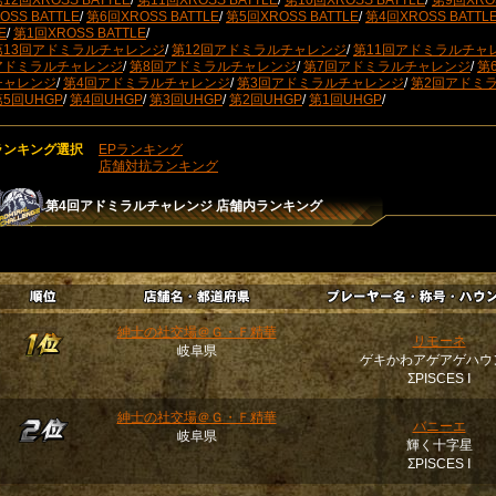
12回XROSS BATTLE
/
第11回XROSS BATTLE
/
第10回XROSS BATTLE
/
第9回XROS
OSS BATTLE
/
第6回XROSS BATTLE
/
第5回XROSS BATTLE
/
第4回XROSS BATTL
E
/
第1回XROSS BATTLE
/
第13回アドミラルチャレンジ
/
第12回アドミラルチャレンジ
/
第11回アドミラルチャ
アドミラルチャレンジ
/
第8回アドミラルチャレンジ
/
第7回アドミラルチャレンジ
/
第
チャレンジ
/
第4回アドミラルチャレンジ
/
第3回アドミラルチャレンジ
/
第2回アドミ
第5回UHGP
/
第4回UHGP
/
第3回UHGP
/
第2回UHGP
/
第1回UHGP
/
ランキング選択
EPランキング
店舗対抗ランキング
第4回アドミラルチャレンジ
店舗内ランキング
紳士の社交場＠Ｇ・Ｆ精華
リモーネ
岐阜県
ゲキかわアゲアゲハウ
ΣPISCES Ⅰ
紳士の社交場＠Ｇ・Ｆ精華
バニーエ
岐阜県
輝く十字星
ΣPISCES Ⅰ