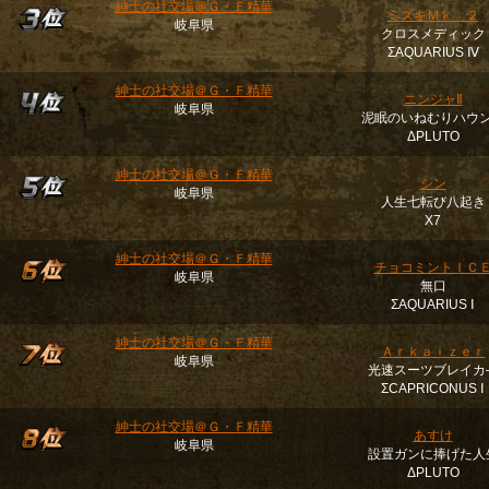
紳士の社交場＠Ｇ・Ｆ精華
ミズキＭｋ＿２
岐阜県
クロスメディック
ΣAQUARIUS Ⅳ
紳士の社交場＠Ｇ・Ｆ精華
ニンジャⅡ
岐阜県
泥眠のいねむりハウ
ΔPLUTO
紳士の社交場＠Ｇ・Ｆ精華
シン
岐阜県
人生七転び八起き
Χ7
紳士の社交場＠Ｇ・Ｆ精華
チョコミントＩＣ
岐阜県
無口
ΣAQUARIUS Ⅰ
紳士の社交場＠Ｇ・Ｆ精華
Ａｒｋａｉｚｅｒ
岐阜県
光速スーツブレイカ
ΣCAPRICONUS Ⅰ
紳士の社交場＠Ｇ・Ｆ精華
あすけ
岐阜県
設置ガンに捧げた人
ΔPLUTO