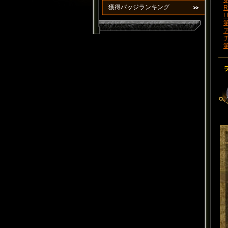
第
獲得バッジランキング
R
L