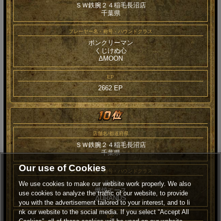
ＳＷ鉄腕２４稲毛長沼店
千葉県
プレーヤー名・称号・ハウンドクラス
ボンクリーマン
くじけぬ心
ΔMOON
EP
2662 EP
店舗名/都道府県
ＳＷ鉄腕２４稲毛長沼店
千葉県
Our use of Cookies
プレーヤー名・称号・ハウンドクラス
ルナ
We use cookies to make our website work properly. We also
燃焼エース
use cookies to analyze the traffic of our website, to provide
ΔURANUS
you with the advertisement tailored to your interest, and to li
nk our website to the social media. If you select “Accept All
EP