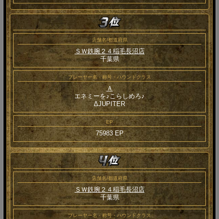
店舗名/都道府県
ＳＷ鉄腕２４稲毛長沼店
千葉県
プレーヤー名・称号・ハウンドクラス
Ａ
エネミーを♪こらしめろ♪
ΔJUPITER
EP
75983 EP
店舗名/都道府県
ＳＷ鉄腕２４稲毛長沼店
千葉県
プレーヤー名・称号・ハウンドクラス