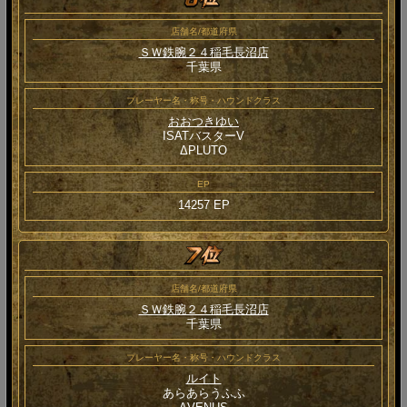
店舗名/都道府県
ＳＷ鉄腕２４稲毛長沼店
千葉県
プレーヤー名・称号・ハウンドクラス
おおつきゆい
ISATバスターV
ΔPLUTO
EP
14257 EP
店舗名/都道府県
ＳＷ鉄腕２４稲毛長沼店
千葉県
プレーヤー名・称号・ハウンドクラス
ルイト
あらあらうふふ