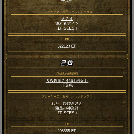
千葉県
プレーヤー名・称号・ハウンドクラス
Ａ２４
痺れるアイツ
ΣPISCES Ⅰ
EP
322123 EP
店舗名/都道府県
ＳＷ鉄腕２４稲毛長沼店
千葉県
プレーヤー名・称号・ハウンドクラス
わた ひびきさん
駿足の神業師
ΣPISCES Ⅰ
EP
205555 EP