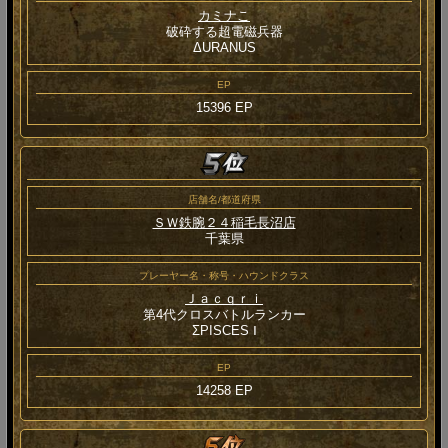
カミナこ
破砕する超電磁兵器
ΔURANUS
EP
15396 EP
店舗名/都道府県
ＳＷ鉄腕２４稲毛長沼店
千葉県
プレーヤー名・称号・ハウンドクラス
Ｊａｃｑｒｉ
第4代クロスバトルランカー
ΣPISCES Ⅰ
EP
14258 EP