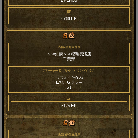
ΔVENUS
EP
6766 EP
店舗名/都道府県
ＳＷ鉄腕２４稲毛長沼店
千葉県
プレーヤー名・称号・ハウンドクラス
しじょうたかね
EXNHGキラー
α1
EP
5175 EP
店舗名/都道府県