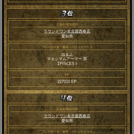
店舗名/都道府県
ラウンドワン名古屋西春店
愛知県
プレーヤー名・称号・ハウンドクラス
ｍｅｉ
マキシマムアーマー 冥
ΣPISCES Ⅰ
EP
227010 EP
店舗名/都道府県
ラウンドワン名古屋西春店
愛知県
プレーヤー名・称号・ハウンドクラス