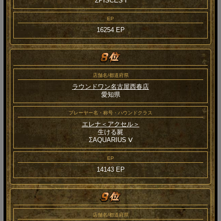
ΣPISCES Ⅰ
EP
16254 EP
店舗名/都道府県
ラウンドワン名古屋西春店
愛知県
プレーヤー名・称号・ハウンドクラス
エレナ＜アクセル＞
生ける屍
ΣAQUARIUS Ⅴ
EP
14143 EP
店舗名/都道府県