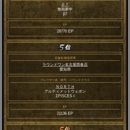
０７
無我夢中
β7
EP
28770 EP
店舗名/都道府県
ラウンドワン名古屋西春店
愛知県
プレーヤー名・称号・ハウンドクラス
ＮＯＲＴＨ
アルティメットウェポン
ΣPISCES Ⅰ
EP
21136 EP