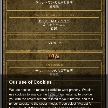
ラウンドワン名古屋西春店
愛知県
プレーヤー名・称号・ハウンドクラス
セレス・Ｍエンペラー
あらあらうふふ
Ω10
EP
12428 EP
店舗名/都道府県
ラウンドワン名古屋西春店
愛知県
Our use of Cookies
プレーヤー名・称号・ハウンドクラス
ぷぴ
We use cookies to make our website work properly. We also
おかわり
use cookies to analyze the traffic of our website, to provide
ΔNEPTUNE
you with the advertisement tailored to your interest, and to li
nk our website to the social media. If you select “Accept All
EP