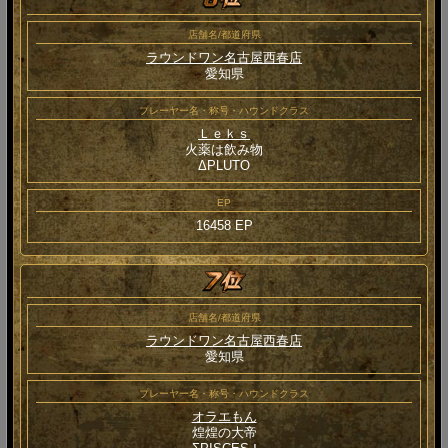
店舗名/都道府県
ラウンドワン名古屋西春店
愛知県
プレーヤー名・称号・ハウンドクラス
Ｌｅｋｓ
火薬は飲み物
ΔPLUTO
EP
16458 EP
店舗名/都道府県
ラウンドワン名古屋西春店
愛知県
プレーヤー名・称号・ハウンドクラス
オラエもん
煌煌の大帝