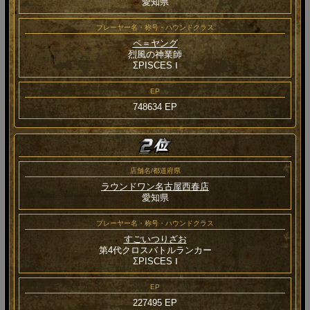
愛知県
プレーヤー名・称号・ハウンドクラス
ペ＝ヤング
烈風の神業師
ΣPISCES Ⅰ
EP
748634 EP
店舗名/都道府県
ラウンドワン名古屋西春店
愛知県
プレーヤー名・称号・ハウンドクラス
すごいつりざお
第4代クロスバトルランカー
ΣPISCES Ⅰ
EP
227495 EP