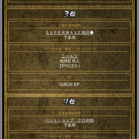
店舗名/都道府県
ＳＵＰＥＲＷＡＶＥ柏店◆
千葉県
プレーヤー名・称号・ハウンドクラス
ニャルコ
地球監視人
ΣPISCES Ⅰ
EP
518539 EP
店舗名/都道府県
ペットショップ クロ＠柏
千葉県
プレーヤー名・称号・ハウンドクラス