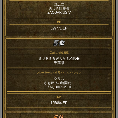
コテツ
美しき贖罪者
ΣAQUARIUS Ⅴ
EP
329771 EP
店舗名/都道府県
ＳＵＰＥＲＷＡＶＥ柏店◆
千葉県
プレーヤー名・称号・ハウンドクラス
クリス
さぁ狩りの時間だ！
ΣAQUARIUS Ⅲ
EP
125084 EP