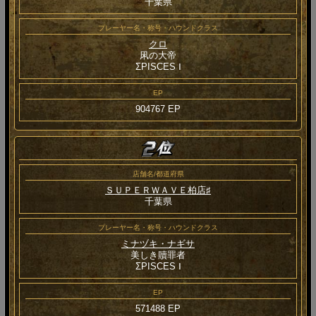
千葉県
プレーヤー名・称号・ハウンドクラス
クロ
凩の大帝
ΣPISCES Ⅰ
EP
904767 EP
店舗名/都道府県
ＳＵＰＥＲＷＡＶＥ柏店♯
千葉県
プレーヤー名・称号・ハウンドクラス
ミナヅキ・ナギサ
美しき贖罪者
ΣPISCES Ⅰ
EP
571488 EP