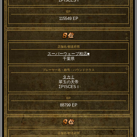
ΣPISCES Ⅰ
EP
115549 EP
店舗名/都道府県
スーパーウェーブ柏店■
千葉県
プレーヤー名・称号・ハウンドクラス
タカミ
翠玉の天帝
ΣPISCES Ⅰ
EP
88799 EP
店舗名/都道府県