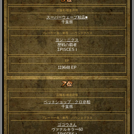
店舗名/都道府県
スーパーウェーブ柏店■
千葉県
プレーヤー名・称号・ハウンドクラス
ヨン・ニクス
歴戦の覇者
ΣPISCES Ⅰ
EP
119648 EP
店舗名/都道府県
ペットショップ クロ＠柏
千葉県
プレーヤー名・称号・ハウンドクラス
ゴコウさん
ヴァナルキラー60