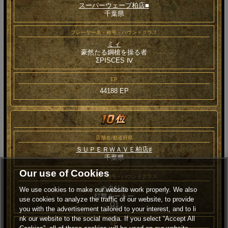
スーパーウェーブ柏店■
千葉県
プレーヤー名・称号・ハウンドクラス
ミィ
豪然たる鋼槍を操る者
ΣPISCES Ⅳ
EP
44188 EP
店舗名/都道府県
ＳＵＰＥＲＷＡＶＥ柏店♯
千葉県
Our use of Cookies
プレーヤー名・称号・ハウンドクラス
ナタリー
We use cookies to make our website work properly. We also
打撃ルーキー
use cookies to analyze the traffic of our website, to provide
Ω1
you with the advertisement tailored to your interest, and to li
nk our website to the social media. If you select “Accept All
EP