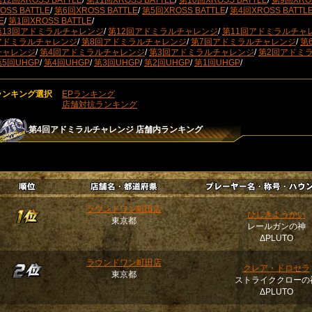
12回XROSS BATTLE
/
第11回XROSS BATTLE
/
第10回XROSS BATTLE
/
第9回XROS
OSS BATTLE
/
第6回XROSS BATTLE
/
第5回XROSS BATTLE
/
第4回XROSS BATTL
E
/
第1回XROSS BATTLE
/
第13回アドミラルチャレンジ
/
第12回アドミラルチャレンジ
/
第11回アドミラルチャ
アドミラルチャレンジ
/
第8回アドミラルチャレンジ
/
第7回アドミラルチャレンジ
/
第
チャレンジ
/
第4回アドミラルチャレンジ
/
第3回アドミラルチャレンジ
/
第2回アドミ
第5回UHGP
/
第4回UHGP
/
第3回UHGP
/
第2回UHGP
/
第1回UHGP
/
ランキング選択
EPランキング
店舗対抗ランキング
第4回アドミラルチャレンジ
店舗内ランキング
ラウンドワン町田店
ひじきようかい
東京都
レールガンの神
ΔPLUTO
ラウンドワン町田店
クレア・ドロセラ
東京都
ストライククローの
ΔPLUTO