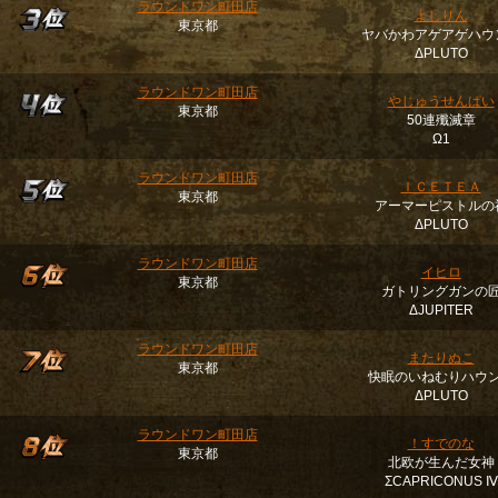
ラウンドワン町田店
よしりん
東京都
ヤバかわアゲアゲハウ
ΔPLUTO
ラウンドワン町田店
やじゅうせんぱい
東京都
50連殲滅章
Ω1
ラウンドワン町田店
ＩＣＥＴＥＡ
東京都
アーマーピストルの
ΔPLUTO
ラウンドワン町田店
イヒロ
東京都
ガトリングガンの
ΔJUPITER
ラウンドワン町田店
またりぬこ
東京都
快眠のいねむりハウ
ΔPLUTO
ラウンドワン町田店
！すでのな
東京都
北欧が生んだ女神
ΣCAPRICONUS Ⅳ