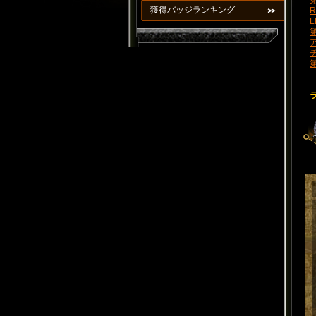
第
獲得バッジランキング
R
L