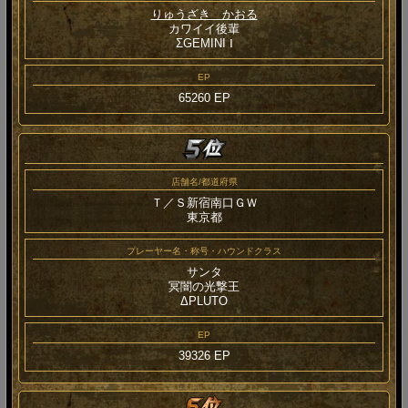
りゅうざき かおる
カワイイ後輩
ΣGEMINI Ⅰ
EP
65260 EP
店舗名/都道府県
Ｔ／Ｓ新宿南口ＧＷ
東京都
プレーヤー名・称号・ハウンドクラス
サンタ
冥闇の光撃王
ΔPLUTO
EP
39326 EP