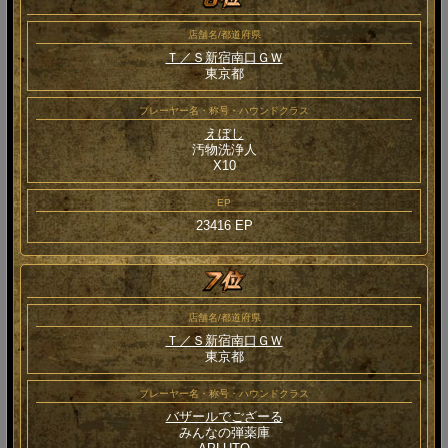
店舗名/都道府県
Ｔ／Ｓ新宿南口ＧＷ
東京都
プレーヤー名・称号・ハウンドクラス
えぼし
汚物洗浄人
Χ10
EP
23416 EP
店舗名/都道府県
Ｔ／Ｓ新宿南口ＧＷ
東京都
プレーヤー名・称号・ハウンドクラス
バザールでござーる
みんなの弾薬庫