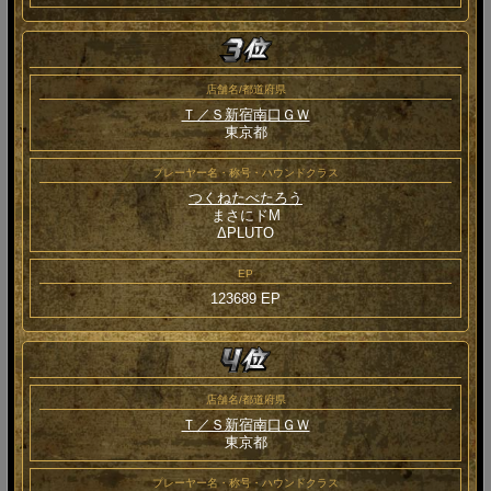
店舗名/都道府県
Ｔ／Ｓ新宿南口ＧＷ
東京都
プレーヤー名・称号・ハウンドクラス
つくねたべたろう
まさにドM
ΔPLUTO
EP
123689 EP
店舗名/都道府県
Ｔ／Ｓ新宿南口ＧＷ
東京都
プレーヤー名・称号・ハウンドクラス