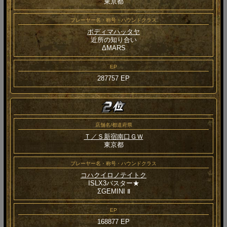
東京都
プレーヤー名・称号・ハウンドクラス
ポディマハッタヤ
近所の知り合い
ΔMARS
EP
287757 EP
店舗名/都道府県
Ｔ／Ｓ新宿南口ＧＷ
東京都
プレーヤー名・称号・ハウンドクラス
コハクイロノテイトク
ISLX3バスター★
ΣGEMINI Ⅱ
EP
168877 EP