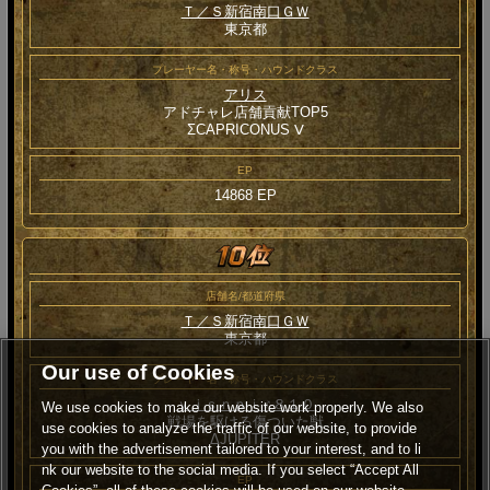
Ｔ／Ｓ新宿南口ＧＷ
東京都
プレーヤー名・称号・ハウンドクラス
アリス
アドチャレ店舗貢献TOP5
ΣCAPRICONUS Ⅴ
EP
14868 EP
店舗名/都道府県
Ｔ／Ｓ新宿南口ＧＷ
東京都
Our use of Cookies
プレーヤー名・称号・ハウンドクラス
ｙｊｓｎｐｉ♂８１０
We use cookies to make our website work properly. We also
戦場を駆ける傷ついた獣
use cookies to analyze the traffic of our website, to provide
ΔJUPITER
you with the advertisement tailored to your interest, and to li
nk our website to the social media. If you select “Accept All
EP