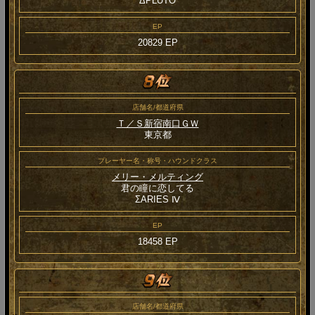
ΔPLUTO
EP
20829 EP
店舗名/都道府県
Ｔ／Ｓ新宿南口ＧＷ
東京都
プレーヤー名・称号・ハウンドクラス
メリー・メルティング
君の瞳に恋してる
ΣARIES Ⅳ
EP
18458 EP
店舗名/都道府県