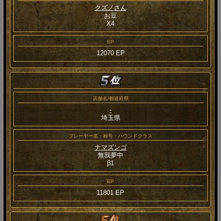
クズノさん
お豆
Χ4
EP
12070 EP
店舗名/都道府県
-
埼玉県
プレーヤー名・称号・ハウンドクラス
ナマズンゴ
無我夢中
β1
EP
11801 EP