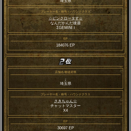
埼玉県
プレーヤー名・称号・ハウンドクラス
☆ピンクロータす☆
なんだかんだ後盾
ΣGEMINI Ⅰ
EP
184076 EP
店舗名/都道府県
-
埼玉県
プレーヤー名・称号・ハウンドクラス
さきちゃん☆
チャットマスター
Χ4
EP
30697 EP