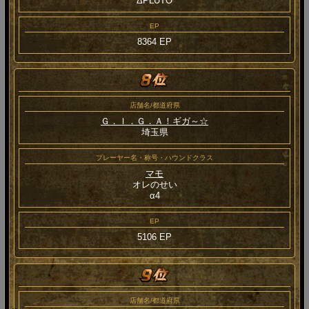
ΔPLUTO
EP
8364 EP
店舗名/都道府県
Ｇ．Ｉ．Ｇ．Ａ！ギガ～☆
埼玉県
プレーヤー名・称号・ハウンドクラス
マモ
オレのせい
α4
EP
5106 EP
店舗名/都道府県