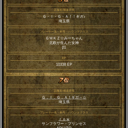
店舗名/都道府県
Ｇ・Ｉ・Ｇ・Ａ！！ギガ♪
埼玉県
プレーヤー名・称号・ハウンドクラス
ＧＭＫＺ☆みーちゃん
北欧が生んだ女神
β1
EP
10338 EP
店舗名/都道府県
Ｇ．Ｉ．Ｇ．Ａ！ギガ～☆
埼玉県
プレーヤー名・称号・ハウンドクラス
ｒｏｗ
サンフラワー・プリンセス