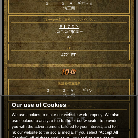
Ｇ．Ｉ．Ｇ．Ａ！ギガ～☆
埼玉県
プレーヤー名・称号・ハウンドクラス
ＢＬＯＤＹ
ぷにぷに収集王
α2
EP
4721 EP
店舗名/都道府県
Ｇ・Ｉ・Ｇ・Ａ！！ギガ♪
埼玉県
Our use of Cookies
プレーヤー名・称号・ハウンドクラス
ＺＰ
We use cookies to make our website work properly. We also
ヒールで踏まれ隊
use cookies to analyze the traffic of our website, to provide
β5
you with the advertisement tailored to your interest, and to li
nk our website to the social media. If you select “Accept All
EP