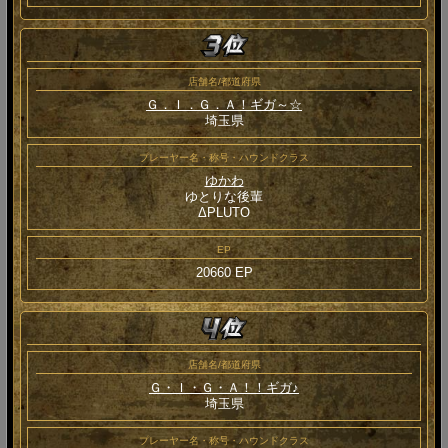
店舗名/都道府県
Ｇ．Ｉ．Ｇ．Ａ！ギガ～☆
埼玉県
プレーヤー名・称号・ハウンドクラス
ゆかわ
ゆとりな後輩
ΔPLUTO
EP
20660 EP
店舗名/都道府県
Ｇ・Ｉ・Ｇ・Ａ！！ギガ♪
埼玉県
プレーヤー名・称号・ハウンドクラス