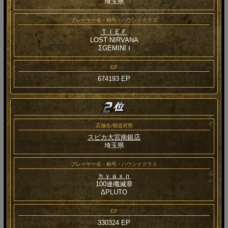
埼玉県
プレーヤー名・称号・ハウンドクラス
ＴＩＥＦ
LOST NIRVANA
ΣGEMINI Ⅰ
EP
674193 EP
店舗名/都道府県
スピカ大宮南銀店
埼玉県
プレーヤー名・称号・ハウンドクラス
ｈｙａｘｎ
100連殲滅章
ΔPLUTO
EP
330324 EP