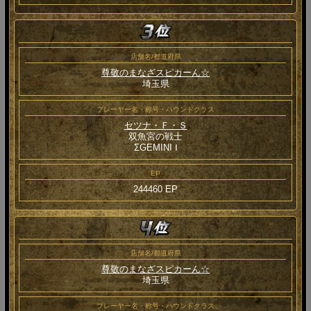
店舗名/都道府県
尊敬のまなざスピカーん☆
埼玉県
プレーヤー名・称号・ハウンドクラス
セツナ・Ｆ・Ｓ
双魚宮の戦士
ΣGEMINI Ⅰ
EP
244460 EP
店舗名/都道府県
尊敬のまなざスピカーん☆
埼玉県
プレーヤー名・称号・ハウンドクラス