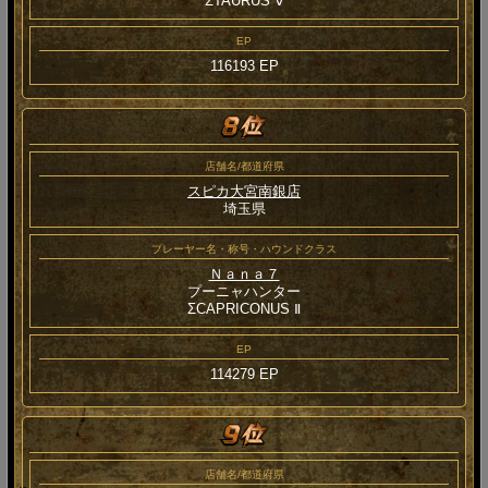
ΣTAURUS Ⅴ
EP
116193 EP
店舗名/都道府県
スピカ大宮南銀店
埼玉県
プレーヤー名・称号・ハウンドクラス
Ｎａｎａ７
プーニャハンター
ΣCAPRICONUS Ⅱ
EP
114279 EP
店舗名/都道府県