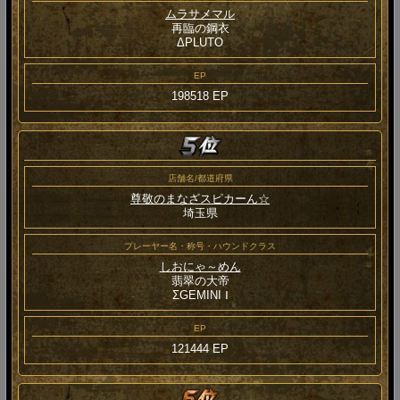
ムラサメマル
再臨の鋼衣
ΔPLUTO
EP
198518 EP
店舗名/都道府県
尊敬のまなざスピカーん☆
埼玉県
プレーヤー名・称号・ハウンドクラス
しおにゃ～めん
翡翠の大帝
ΣGEMINI Ⅰ
EP
121444 EP