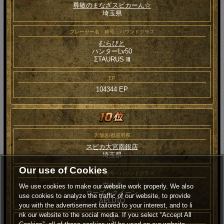
尊敬のまなざスピカーん☆
埼玉県
プレーヤー名・称号・ハウンドクラス
むらびと
ハンターLv50
ΣTAURUS Ⅲ
EP
104344 EP
店舗名/都道府県
スピカ大宮南銀店
埼玉県
Our use of Cookies
プレーヤー名・称号・ハウンドクラス
ウルド
We use cookies to make our website work properly. We also
ローズ・クイーン
use cookies to analyze the traffic of our website, to provide
ΔPLUTO
you with the advertisement tailored to your interest, and to li
nk our website to the social media. If you select “Accept All
EP