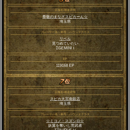
店舗名/都道府県
尊敬のまなざスピカーん☆
埼玉県
プレーヤー名・称号・ハウンドクラス
リベル
見つめていたい
ΣGEMINI Ⅰ
EP
119168 EP
店舗名/都道府県
スピカ大宮南銀店
埼玉県
プレーヤー名・称号・ハウンドクラス
☆ミコノ・スズシロ☆
妖翼を奪いし荒武者