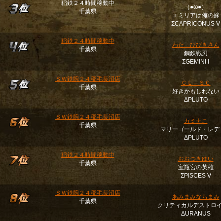
稲鉄２４時間稼動中
（●ω●）
千葉県
エミリアは俺の嫁
ΣCAPRICONUS Ⅴ
稲鉄２４時間稼動中
わた ひびきさん
千葉県
鋼鉄戦刃
ΣGEMINI Ⅰ
ＳＷ鉄腕２４稲毛長沼店
ＣＬ－ＳＣ
千葉県
好きかもしれない
ΔPLUTO
ＳＷ鉄腕２４稲毛長沼店
カミナこ
千葉県
マリーゴールド・レデ
ΔPLUTO
稲鉄２４時間稼動中
おおつきゆい
千葉県
宝瓶宮の英雄
ΣPISCES Ⅴ
ＳＷ鉄腕２４稲毛長沼店
あみまみならまみ
千葉県
クリティカルデストロ
ΔURANUS