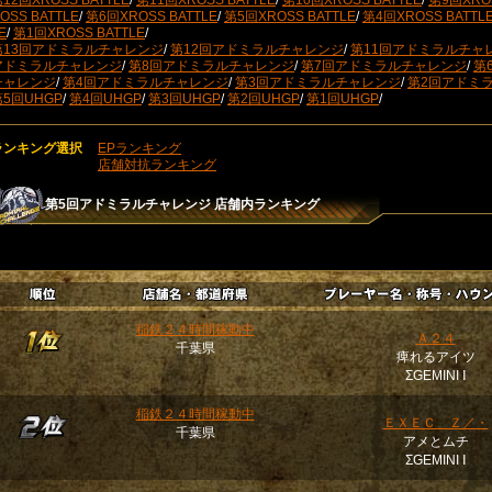
12回XROSS BATTLE
/
第11回XROSS BATTLE
/
第10回XROSS BATTLE
/
第9回XROS
OSS BATTLE
/
第6回XROSS BATTLE
/
第5回XROSS BATTLE
/
第4回XROSS BATTL
E
/
第1回XROSS BATTLE
/
第13回アドミラルチャレンジ
/
第12回アドミラルチャレンジ
/
第11回アドミラルチャ
アドミラルチャレンジ
/
第8回アドミラルチャレンジ
/
第7回アドミラルチャレンジ
/
第
チャレンジ
/
第4回アドミラルチャレンジ
/
第3回アドミラルチャレンジ
/
第2回アドミ
第5回UHGP
/
第4回UHGP
/
第3回UHGP
/
第2回UHGP
/
第1回UHGP
/
ランキング選択
EPランキング
店舗対抗ランキング
第5回アドミラルチャレンジ
店舗内ランキング
稲鉄２４時間稼動中
Ａ２４
千葉県
痺れるアイツ
ΣGEMINI Ⅰ
稲鉄２４時間稼動中
ＥＸＥＣ＿Ｚ／・
千葉県
アメとムチ
ΣGEMINI Ⅰ