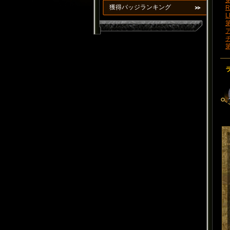
第
獲得バッジランキング
R
L