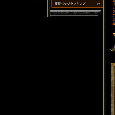
第
獲得バッジランキング
R
L