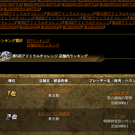
12回XROSS BATTLE
/
第11回XROSS BATTLE
/
第10回XROSS BATTLE
/
第9回XROS
OSS BATTLE
/
第6回XROSS BATTLE
/
第5回XROSS BATTLE
/
第4回XROSS BATTL
E
/
第1回XROSS BATTLE
/
第13回アドミラルチャレンジ
/
第12回アドミラルチャレンジ
/
第11回アドミラルチャ
アドミラルチャレンジ
/
第8回アドミラルチャレンジ
/
第7回アドミラルチャレンジ
/
第
チャレンジ
/
第4回アドミラルチャレンジ
/
第3回アドミラルチャレンジ
/
第2回アドミ
第5回UHGP
/
第4回UHGP
/
第3回UHGP
/
第2回UHGP
/
第1回UHGP
/
ランキング選択
EPランキング
店舗対抗ランキング
第5回アドミラルチャレンジ
店舗内ランキング
ラウンドワン池袋店
△ＮＥＫＯ
東京都
百八煩悩の聖帝
ΣGEMINI Ⅰ
ラウンドワン池袋店
フウカ
東京都
特殊特化型ハウン
ΣGEMINI Ⅰ