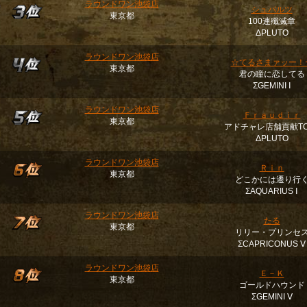
ラウンドワン池袋店
シュバルツ
東京都
100連殲滅章
ΔPLUTO
ラウンドワン池袋店
☆てるさまァッー！
東京都
君の瞳に恋してる
ΣGEMINI Ⅰ
ラウンドワン池袋店
Ｆｒａｕｄｉｒ
東京都
アドチャレ店舗貢献TO
ΔPLUTO
ラウンドワン池袋店
Ｒｉｎ
東京都
どこかには遷り行
ΣAQUARIUS Ⅰ
ラウンドワン池袋店
たる
東京都
リリー・プリンセ
ΣCAPRICONUS Ⅴ
ラウンドワン池袋店
Ｅ－Ｋ
東京都
ゴールドハウンド
ΣGEMINI Ⅴ