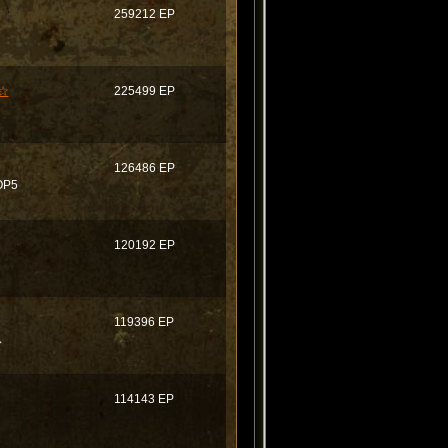
259212 EP
☆
225499 EP
126486 EP
P5
120192 EP
く
119396 EP
ス
114143 EP