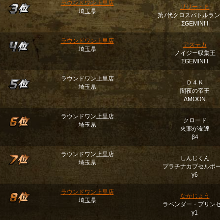
ラウンドワン上里店
リリー・Ｆ
埼玉県
第7代クロスバトルラ
ΣGEMINI Ⅰ
ラウンドワン上里店
アステカ
埼玉県
ノイジー収集王
ΣGEMINI Ⅰ
ラウンドワン上里店
Ｄ４Ｋ
埼玉県
闇夜の帝王
ΔMOON
ラウンドワン上里店
クロード
埼玉県
火薬が友達
β4
ラウンドワン上里店
しんじくん
埼玉県
プラチナカプセルポ
γ6
ラウンドワン上里店
なかじょう
埼玉県
ラベンダー・プリン
γ1