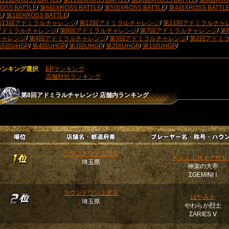
12回XROSS BATTLE
/
第11回XROSS BATTLE
/
第10回XROSS BATTLE
/
第9回XROS
OSS BATTLE
/
第6回XROSS BATTLE
/
第5回XROSS BATTLE
/
第4回XROSS BATTL
E
/
第1回XROSS BATTLE
/
第13回アドミラルチャレンジ
/
第12回アドミラルチャレンジ
/
第11回アドミラルチャ
アドミラルチャレンジ
/
第8回アドミラルチャレンジ
/
第7回アドミラルチャレンジ
/
第
チャレンジ
/
第4回アドミラルチャレンジ
/
第3回アドミラルチャレンジ
/
第2回アドミ
第5回UHGP
/
第4回UHGP
/
第3回UHGP
/
第2回UHGP
/
第1回UHGP
/
ランキング選択
EPランキング
店舗対抗ランキング
第8回アドミラルチャレンジ
店舗内ランキング
ラウンドワン上里店
ＫａｒｌＨｅｌｍｕ
埼玉県
神楽の大帝
ΣGEMINI Ⅰ
ラウンドワン上里店
はやみ♭
埼玉県
やわらか烈士
ΣARIES Ⅴ