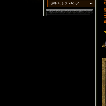
第
獲得バッジランキング
R
L