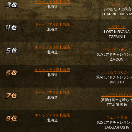
キャッツアイ新札幌店
シースー
北海道
そのあたりは我流
ΣCAPRICONUS Ⅳ
キャッツアイ新札幌店
エグゼリカ
北海道
LOST NIRVANA
ΣGEMINI Ⅰ
キャッツアイ新札幌店
りゅうぐう★レナ
北海道
第7代アドチャレラン
ΔMOON
キャッツアイ新札幌店
ふるで☆りか
北海道
第6代アドチャレラン
ΔPLUTO
キャッツアイ新札幌店
コンバットさぼて
北海道
英傑は冥土を喰ら
ΣTAURUS Ⅳ
キャッツアイ新札幌店
ブエナビスタ
北海道
第2代アドチャレラン
ΣAQUARIUS Ⅳ