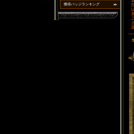
第
獲得バッジランキング
R
L