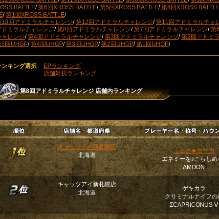
12回XROSS BATTLE
/
第11回XROSS BATTLE
/
第10回XROSS BATTLE
/
第9回XROS
OSS BATTLE
/
第6回XROSS BATTLE
/
第5回XROSS BATTLE
/
第4回XROSS BATTL
E
/
第1回XROSS BATTLE
/
第13回アドミラルチャレンジ
/
第12回アドミラルチャレンジ
/
第11回アドミラルチャ
アドミラルチャレンジ
/
第8回アドミラルチャレンジ
/
第7回アドミラルチャレンジ
/
第
チャレンジ
/
第4回アドミラルチャレンジ
/
第3回アドミラルチャレンジ
/
第2回アドミ
第5回UHGP
/
第4回UHGP
/
第3回UHGP
/
第2回UHGP
/
第1回UHGP
/
ランキング選択
EPランキング
店舗対抗ランキング
第8回アドミラルチャレンジ
店舗内ランキング
キャッツアイ新札幌店
ふるど★エリカ
北海道
エネミーを♪こらしめ
ΔMOON
キャッツアイ新札幌店
ゲキカラ
北海道
クリミナルナイフの
ΣCAPRICONUS Ⅴ