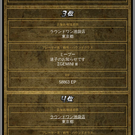
店舗名/都道府県
ラウンドワン池袋店
東京都
プレーヤー名・称号・ハウンドクラス
ミープー
迷子のお知らせです
ΣGEMINI Ⅲ
EP
58863 EP
店舗名/都道府県
ラウンドワン池袋店
東京都
プレーヤー名・称号・ハウンドクラス