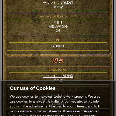
ラウンドワン池袋店
東京都
プレーヤー名・称号・ハウンドクラス
ＦＢＩ
冥闇の光撃王
Χ6
EP
19380 EP
店舗名/都道府県
ラウンドワン池袋店
東京都
Our use of Cookies
プレーヤー名・称号・ハウンドクラス
ＸｌＡＴＩＡＮ
We use cookies to make our website work properly. We also
第6代アドチャレランカー
use cookies to analyze the traffic of our website, to provide
ΣGEMINI Ⅰ
you with the advertisement tailored to your interest, and to li
nk our website to the social media. If you select “Accept All
EP