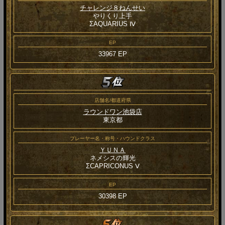
チャレンジ８ねんせい
やりくり上手
ΣAQUARIUS Ⅳ
EP
33967 EP
店舗名/都道府県
ラウンドワン池袋店
東京都
プレーヤー名・称号・ハウンドクラス
ＹＵＮＡ
ネメシスの輝光
ΣCAPRICONUS Ⅴ
EP
30398 EP