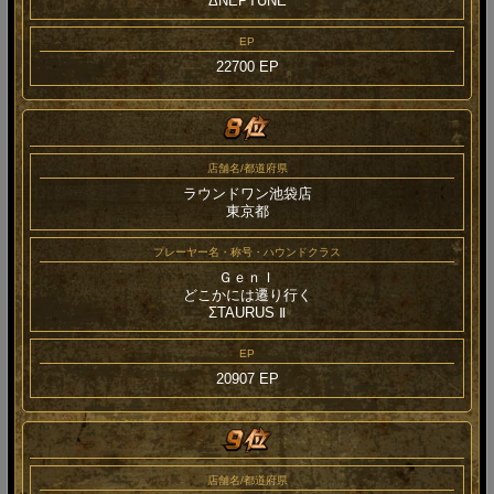
ΔNEPTUNE
EP
22700 EP
店舗名/都道府県
ラウンドワン池袋店
東京都
プレーヤー名・称号・ハウンドクラス
ＧｅｎＩ
どこかには遷り行く
ΣTAURUS Ⅱ
EP
20907 EP
店舗名/都道府県