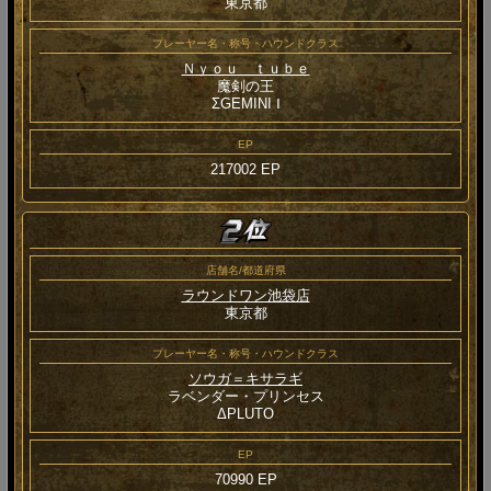
東京都
プレーヤー名・称号・ハウンドクラス
Ｎｙｏｕ ｔｕｂｅ
魔剣の王
ΣGEMINI Ⅰ
EP
217002 EP
店舗名/都道府県
ラウンドワン池袋店
東京都
プレーヤー名・称号・ハウンドクラス
ソウガ＝キサラギ
ラベンダー・プリンセス
ΔPLUTO
EP
70990 EP