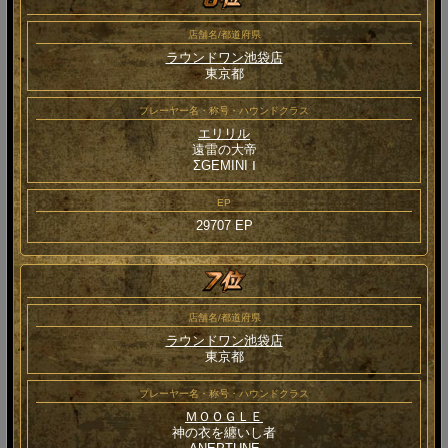
店舗名/都道府県
ラウンドワン池袋店
東京都
プレーヤー名・称号・ハウンドクラス
エリリル
遠雷の大帝
ΣGEMINI Ⅰ
EP
29707 EP
店舗名/都道府県
ラウンドワン池袋店
東京都
プレーヤー名・称号・ハウンドクラス
ＭＯＯＧＬＥ
神の衣を纏いし者