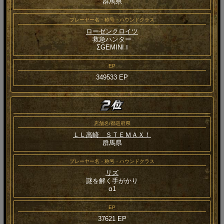
群馬県
プレーヤー名・称号・ハウンドクラス
ローゼンクロイツ
救急ハンター
ΣGEMINI Ⅰ
EP
349533 EP
店舗名/都道府県
ＬＬ高崎 ＳＴＥＭＡＸ！
群馬県
プレーヤー名・称号・ハウンドクラス
リズ
謎を解く手がかり
α1
EP
37621 EP