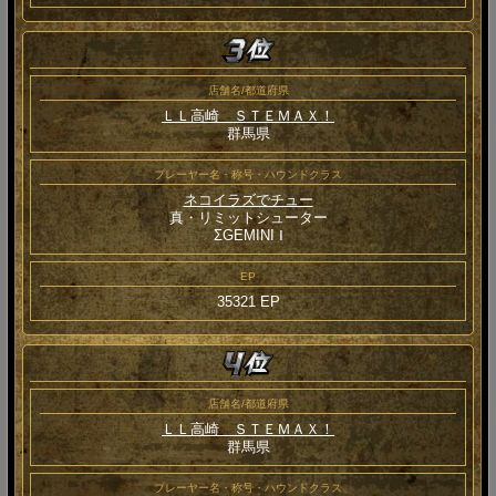
店舗名/都道府県
ＬＬ高崎 ＳＴＥＭＡＸ！
群馬県
プレーヤー名・称号・ハウンドクラス
ネコイラズでチュー
真・リミットシューター
ΣGEMINI Ⅰ
EP
35321 EP
店舗名/都道府県
ＬＬ高崎 ＳＴＥＭＡＸ！
群馬県
プレーヤー名・称号・ハウンドクラス