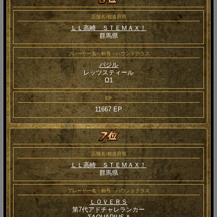
店舗名/都道府県
ＬＬ高崎 ＳＴＥＭＡＸ！
群馬県
プレーヤー名・称号・ハウンドクラス
バジル
レッツスティール
Ω1
EP
11667 EP
店舗名/都道府県
ＬＬ高崎 ＳＴＥＭＡＸ！
群馬県
プレーヤー名・称号・ハウンドクラス
ＬＯＶＥＲＳ
第7代アドチャレランカー