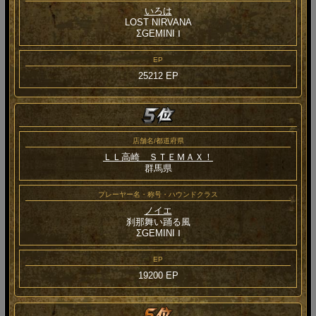
いろは
LOST NIRVANA
ΣGEMINI Ⅰ
EP
25212 EP
店舗名/都道府県
ＬＬ高崎 ＳＴＥＭＡＸ！
群馬県
プレーヤー名・称号・ハウンドクラス
ノイエ
刹那舞い踊る風
ΣGEMINI Ⅰ
EP
19200 EP