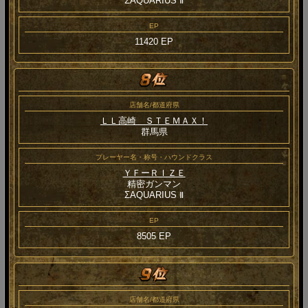
ΣAQUARIUS Ⅱ
EP
11420 EP
店舗名/都道府県
ＬＬ高崎 ＳＴＥＭＡＸ！
群馬県
プレーヤー名・称号・ハウンドクラス
ＹＦーＲＩＺＥ
精密ガンマン
ΣAQUARIUS Ⅱ
EP
8505 EP
店舗名/都道府県