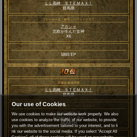
ＬＬ高崎 ＳＴＥＭＡＸ！
群馬県
プレーヤー名・称号・ハウンドクラス
アカシャ
北欧が生んだ女神
Χ6
EP
5893 EP
店舗名/都道府県
ＬＬ高崎 ＳＴＥＭＡＸ！
群馬県
Our use of Cookies
プレーヤー名・称号・ハウンドクラス
ウェンディス
We use cookies to make our website work properly. We also
おつかいハンター
use cookies to analyze the traffic of our website, to provide
ΔEARTH
you with the advertisement tailored to your interest, and to li
nk our website to the social media. If you select “Accept All
EP