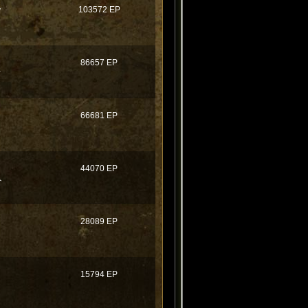
ｗ
103572 EP
86657 EP
ノ
66681 EP
44070 EP
ト
28089 EP
15794 EP