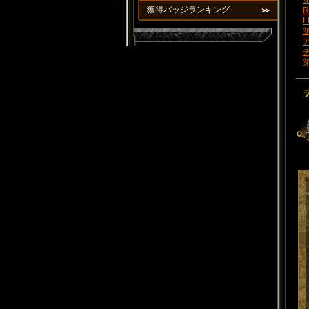
第
獲得バッジランキング
R
L