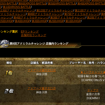
12回XROSS BATTLE
/
第11回XROSS BATTLE
/
第10回XROSS BATTLE
/
第9回XROS
OSS BATTLE
/
第6回XROSS BATTLE
/
第5回XROSS BATTLE
/
第4回XROSS BATTL
E
/
第1回XROSS BATTLE
/
第13回アドミラルチャレンジ
/
第12回アドミラルチャレンジ
/
第11回アドミラルチャ
アドミラルチャレンジ
/
第8回アドミラルチャレンジ
/
第7回アドミラルチャレンジ
/
第
チャレンジ
/
第4回アドミラルチャレンジ
/
第3回アドミラルチャレンジ
/
第2回アドミ
第5回UHGP
/
第4回UHGP
/
第3回UHGP
/
第2回UHGP
/
第1回UHGP
/
ランキング選択
EPランキング
店舗対抗ランキング
第8回アドミラルチャレンジ
店舗内ランキング
アドアーズ藤沢北口店
★ミーアキャット
神奈川県
戦場を駆ける傷つい
ΣCAPRICONUS Ⅴ
アドアーズ藤沢北口店
ティアナ
神奈川県
遠雷の大帝
ΣGEMINI Ⅰ