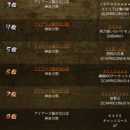
アドアーズ藤沢北口店
１００３２ｗｗｗ
神奈川県
エミリアは俺の嫁
ΣCAPRICONUS Ⅰ
アドアーズ藤沢北口店
ケミカル
神奈川県
両刀使いのバケモ
ΣGEMINI Ⅰ
アドアーズ藤沢北口店
うまる～ん☆
神奈川県
歴戦の王者
ΣCAPRICONUS Ⅳ
アドアーズ藤沢北口店
Ｎｏｔｈｕｎｇ
神奈川県
鋼腕KOアーティス
ΣCAPRICONUS Ⅱ
アドアーズ藤沢北口店
ＶＥＬＺＥＶＡＬ
神奈川県
狙撃王
ΣCAPRICONUS Ⅴ
アドアーズ藤沢北口店
ＫＡＺＥ
神奈川県
チャットエース
α7