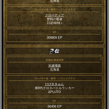
北海道
プレーヤー名・称号・ハウンドクラス
クローディア
歴戦の覇者
ΣGEMINI Ⅰ
EP
309809 EP
店舗名/都道府県
光速憧路
北海道
プレーヤー名・称号・ハウンドクラス
ひびききゅん
第8代クロスバトルランカー
ΔPLUTO
EP
66408 EP