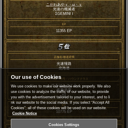
こがわあやｖ・ω・ｖ
光速の殲滅者
ΣGEMINI Ⅰ
EP
11355 EP
店舗名/都道府県
光速憧路
北海道
Our use of Cookies
プレーヤー名・称号・ハウンドクラス
てるはしここみ
We use cookies to make our website work properly. We also
疾風迅雷
use cookies to analyze the traffic of our website, to provide
ε1
you with the advertisement tailored to your interest, and to li
nk our website to the social media. If you select “Accept All
EP
Cookies”, all of these cookies will be used on our website.
10775 EP
Cookie Notice
Cookies Settings