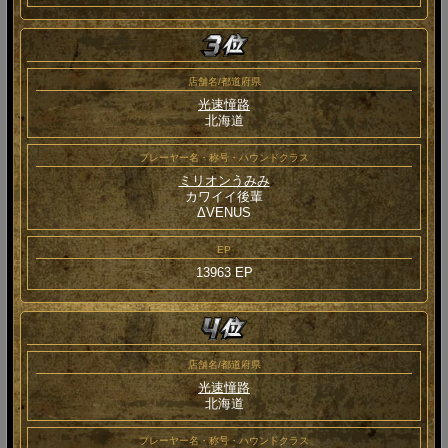
店舗名/都道府県
光速憧路
北海道
プレーヤー名・称号・ハウンドクラス
ミリオンうみみ
カワイイ後輩
ΔVENUS
EP
13963 EP
店舗名/都道府県
光速憧路
北海道
プレーヤー名・称号・ハウンドクラス