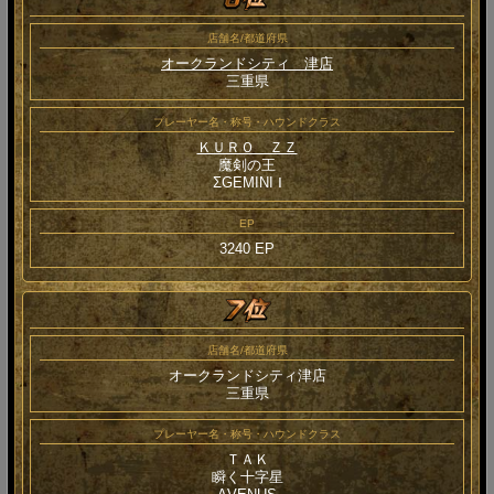
店舗名/都道府県
オークランドシティ 津店
三重県
プレーヤー名・称号・ハウンドクラス
ＫＵＲＯ ＺＺ
魔剣の王
ΣGEMINI Ⅰ
EP
3240 EP
店舗名/都道府県
オークランドシティ津店
三重県
プレーヤー名・称号・ハウンドクラス
ＴＡＫ
瞬く十字星