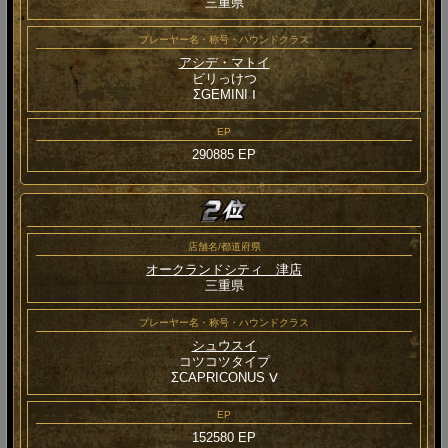
三重県
プレーヤー名・称号・ハウンドクラス
アシデ・マトイ
ビリっけつ
ΣGEMINI Ⅰ
EP
290885 EP
店舗名/都道府県
オークランドシティ 津店
三重県
プレーヤー名・称号・ハウンドクラス
シュウスイ
コツコツタイプ
ΣCAPRICONUS Ⅴ
EP
152580 EP