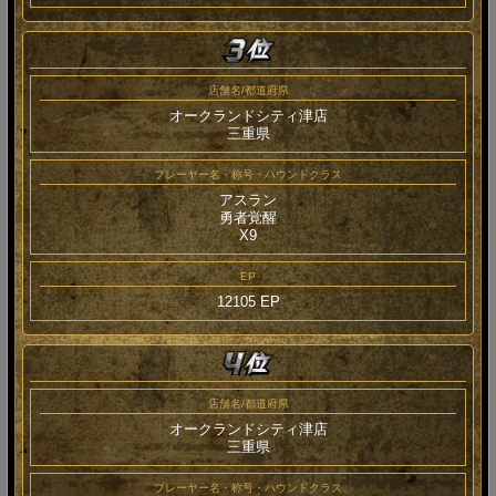
店舗名/都道府県
オークランドシティ津店
三重県
プレーヤー名・称号・ハウンドクラス
アスラン
勇者覚醒
Χ9
EP
12105 EP
店舗名/都道府県
オークランドシティ津店
三重県
プレーヤー名・称号・ハウンドクラス