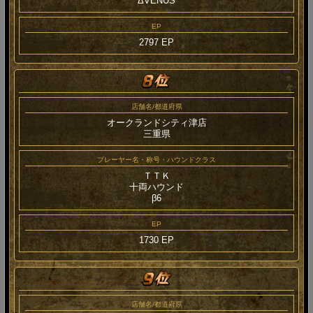
ΔVENUS
EP
2797 EP
店舗名/都道府県
オークランドシティ津店
三重県
プレーヤー名・称号・ハウンドクラス
ＴＴＫ
十両ハウンド
β6
EP
1730 EP
店舗名/都道府県