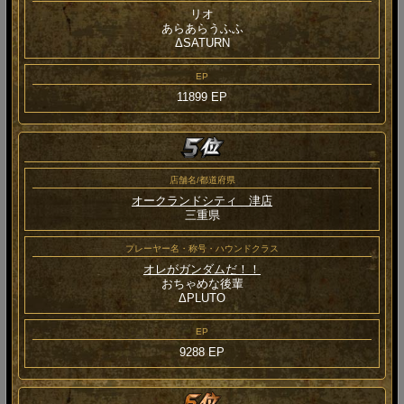
リオ
あらあらうふふ
ΔSATURN
EP
11899 EP
店舗名/都道府県
オークランドシティ 津店
三重県
プレーヤー名・称号・ハウンドクラス
オレがガンダムだ！！
おちゃめな後輩
ΔPLUTO
EP
9288 EP