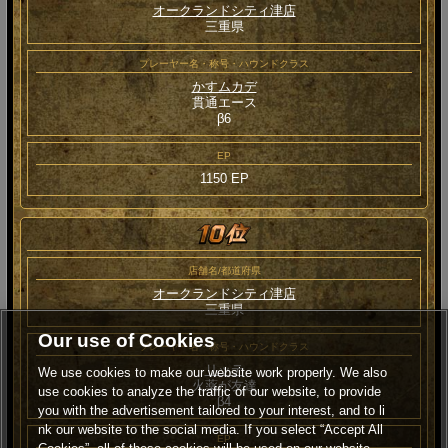
オークランドシティ津店
三重県
プレーヤー名・称号・ハウンドクラス
かすムカデ
貫通エース
β6
EP
1150 EP
店舗名/都道府県
オークランドシティ津店
三重県
Our use of Cookies
プレーヤー名・称号・ハウンドクラス
リッテ
We use cookies to make our website work properly. We also
火薬が友達
use cookies to analyze the traffic of our website, to provide
β4
you with the advertisement tailored to your interest, and to li
nk our website to the social media. If you select “Accept All
EP