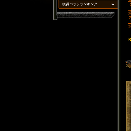
第
獲得バッジランキング
R
L