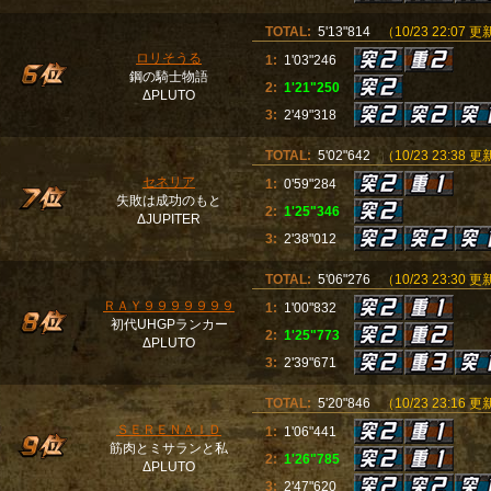
TOTAL:
5'13"814
（10/23 22:07 
ロリそうる
1:
1'03"246
鋼の騎士物語
2:
1'21"250
ΔPLUTO
3:
2'49"318
TOTAL:
5'02"642
（10/23 23:38 
セネリア
1:
0'59"284
失敗は成功のもと
2:
1'25"346
ΔJUPITER
3:
2'38"012
TOTAL:
5'06"276
（10/23 23:30 
ＲＡＹ９９９９９９９
1:
1'00"832
初代UHGPランカー
2:
1'25"773
ΔPLUTO
3:
2'39"671
TOTAL:
5'20"846
（10/23 23:16 
ＳＥＲＥＮＡＩＤ
1:
1'06"441
筋肉とミサランと私
2:
1'26"785
ΔPLUTO
3:
2'47"620