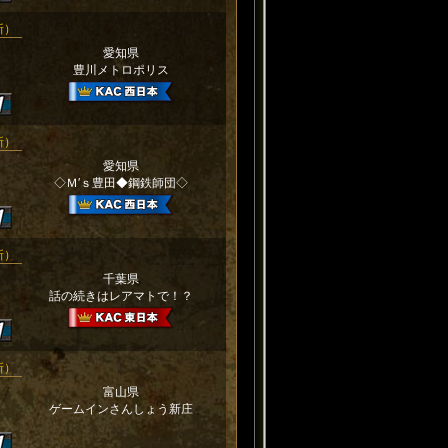
更新）
愛知県
豊川メトロポリス
更新）
愛知県
◇Ｍ′ｓ豊田◆鋼鉄師団◇
更新）
千葉県
話の続きはレアマトで！？
更新）
富山県
ゲームインさんしょう新庄