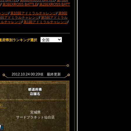
S BATTLE
/
第8回XROSS BATTLE
/
第7回X
E
/
第3回XROSS BATTLE
/
第2回XROSS BATT
レンジ
/
第10回アドミラルチャレンジ
/
第9回
6回アドミラルチャレンジ
/
第5回アドミラル
ラルチャレンジ
/
第1回アドミラルチャレンジ
/
道府県別ランキング選択
2012.10.24 00:20頃 最終更新
更新）
宮城県
サードプラネット仙台店