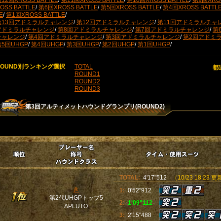
12回XROSS BATTLE
/
第11回XROSS BATTLE
/
第10回XROSS BATTLE
/
第9回XROS
OSS BATTLE
/
第6回XROSS BATTLE
/
第5回XROSS BATTLE
/
第4回XROSS BATTL
E
/
第1回XROSS BATTLE
/
第13回アドミラルチャレンジ
/
第12回アドミラルチャレンジ
/
第11回アドミラルチャ
アドミラルチャレンジ
/
第8回アドミラルチャレンジ
/
第7回アドミラルチャレンジ
/
第
チャレンジ
/
第4回アドミラルチャレンジ
/
第3回アドミラルチャレンジ
/
第2回アドミ
第5回UHGP
/
第4回UHGP
/
第3回UHGP
/
第2回UHGP
/
第1回UHGP
/
ROUND別ランキング選択
TOTAL
都
ROUND1
ROUND2
ROUND3
第3回アルティメットハウンドグランプリ(ROUND2)
TOTAL:
4'17"512
（10/23 18:23 
き
1:
0'52"912
第2代UHGPトップ5
2:
1'09"112
ΔPLUTO
3:
2'15"488