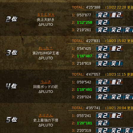
TOTAL:
4'25"388
（10/22 22:28 
ＳＥＥＮＡ
1:
0'53"877
炎上大好き
2:
1'12"250
ΔPLUTO
3:
2'19"261
TOTAL:
4'27"831
（10/23 15:02 
わっち＊
1:
0'54"425
第2代UHGP王者
2:
1'16"487
ΔPLUTO
3:
2'16"919
TOTAL:
4'47"057
（10/23 11:15 
うぶき
1:
0'59"542
回復ポッドの匠
2:
1'19"491
ΔPLUTO
3:
2'28"024
TOTAL:
4'35"741
（10/21 20:04 
きりさん
1:
0'55"241
史上最強の下僕
2:
1'20"181
ΔPLUTO
3:
2'20"319