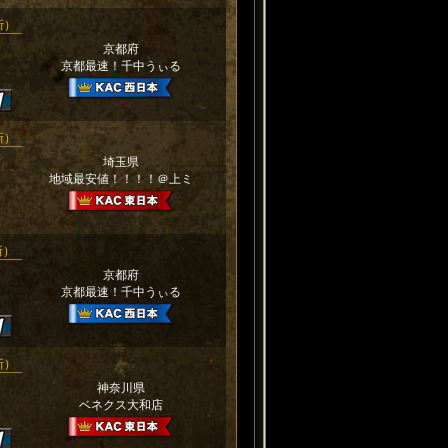
更新）
京都府
京都最速！千中うぃる
更新）
埼玉県
地域最安値！！！！＠上ミ
更新）
京都府
京都最速！千中うぃる
更新）
神奈川県
ベネクス大和店