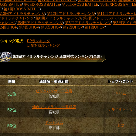
12回XROSS BATTLE
/
第11回XROSS BATTLE
/
第10回XROSS BATTLE
/
第9回XROS
OSS BATTLE
/
第6回XROSS BATTLE
/
第5回XROSS BATTLE
/
第4回XROSS BATTL
E
/
第1回XROSS BATTLE
/
第13回アドミラルチャレンジ
/
第12回アドミラルチャレンジ
/
第11回アドミラルチャ
アドミラルチャレンジ
/
第8回アドミラルチャレンジ
/
第7回アドミラルチャレンジ
/
第
チャレンジ
/
第4回アドミラルチャレンジ
/
第3回アドミラルチャレンジ
/
第2回アドミ
第5回UHGP
/
第4回UHGP
/
第3回UHGP
/
第2回UHGP
/
第1回UHGP
/
ランキング選択
EPランキング
店舗対抗ランキング
第3回アドミラルチャレンジ
店舗対抗ランキング(全国)
ピンクパンサー日立店
キリム
51位
茨城県
仙台レジャラン 一番町店
ゲルハルト・Ｌ
52位
宮城県
ドットコム
トウ
53位
東京都