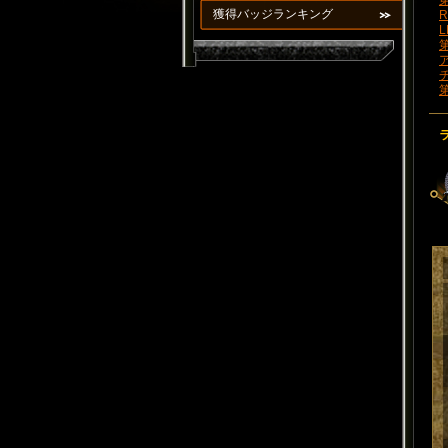
第
獲得バッジランキング
R
L