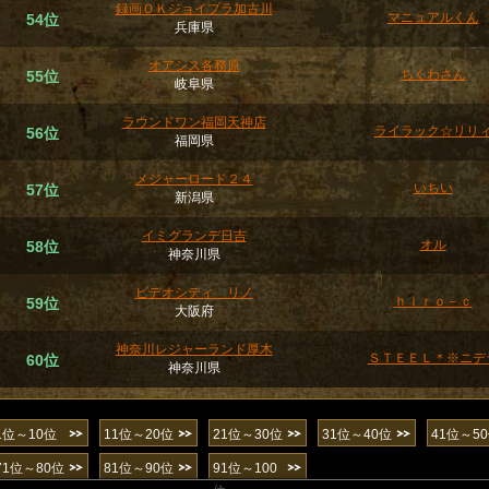
録画ＯＫジョイプラ加古川
マニュアルくん
54位
兵庫県
オアシス各務原
ちくわさん
55位
岐阜県
ラウンドワン福岡天神店
ライラック☆リリ
56位
福岡県
メジャーロード２４
いちい
57位
新潟県
イミグランデ日吉
オル
58位
神奈川県
ビデオシティ リノ
ｈｉｒｏ－ｃ
59位
大阪府
神奈川レジャーランド厚木
ＳＴＥＥＬ＊※ニデ
60位
神奈川県
1位～10位
11位～20位
21位～30位
31位～40位
41位～5
71位～80位
81位～90位
91位～100