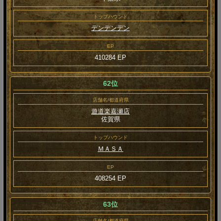
トップハウンド
デンデンデン
EP
410284 EP
62位
店舗名/都道府県
遊道楽嘉瀬店
佐賀県
トップハウンド
ＭＡＳＡ
EP
408254 EP
63位
店舗名/都道府県