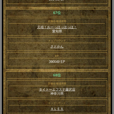
67位
店舗名/都道府県
元祖！おーっほっほっほ！
愛知県
トップハウンド
さとかん
EP
390049 EP
68位
店舗名/都道府県
タイトーエフステ藤沢店
神奈川県
トップハウンド
ＡＬＥＸ