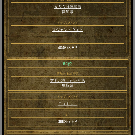
ＡＳＣＨ津島店
愛知県
トップハウンド
スヴェントヴィト
EP
404678 EP
64位
店舗名/都道府県
アミパラ がいな店
鳥取県
トップハウンド
Ｔａｔｓｈ
EP
399257 EP