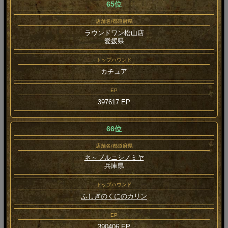
65位
店舗名/都道府県
ラウンドワン松山店
愛媛県
トップハウンド
カチュア
EP
397617 EP
66位
店舗名/都道府県
ネ～ブルニシノミヤ
兵庫県
トップハウンド
ふしぎのくにのカリン
EP
390406 EP