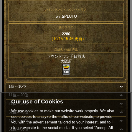
バトルランク・ハウンドクラス
S / ΔPLUTO
獲得スコア
2286
（10/15 15:46 更新）
店舗名・都道府県
ラウンドワン千日前店
大阪府
1位～10位
11位～20位
Our use of Cookies
21位～30位
We use cookies to make our website work properly. We also
31位～40位
use cookies to analyze the traffic of our website, to provide
41位～50位
you with the advertisement tailored to your interest, and to li
nk our website to the social media. If you select “Accept All
51位～60位