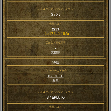
バトルランク・ハウンドクラス
S / Χ3
獲得スコア
2293
（10/13 16:17 更新）
店舗名・都道府県
-
愛媛県
56位
プレーヤー名・称号
ＢＯＮＴＥ
お豆
バトルランク・ハウンドクラス
S / ΔPLUTO
獲得スコア