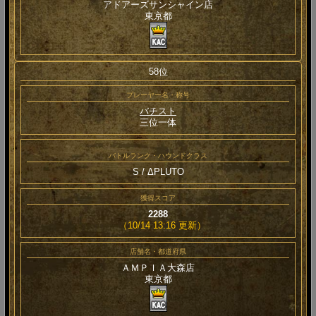
アドアーズサンシャイン店
東京都
58位
プレーヤー名・称号
バチスト
三位一体
バトルランク・ハウンドクラス
S / ΔPLUTO
獲得スコア
2288
（10/14 13:16 更新）
店舗名・都道府県
ＡＭＰＩＡ大森店
東京都