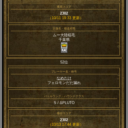
獲得スコア
2302
（10/11 19:33 更新）
店舗名・都道府県
ムー大陸稲毛
千葉県
52位
プレーヤー名・称号
なめたけ
フェロモンだだ漏れ
バトルランク・ハウンドクラス
S / ΔPLUTO
獲得スコア
2302
（10/13 17:44 更新）