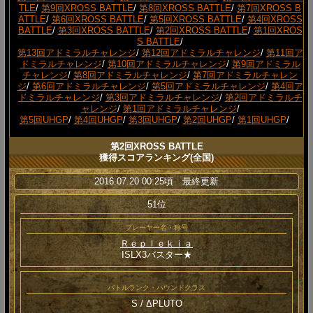
TLE
/
第9回XROSS BATTLE
/
第8回XROSS BATTLE
/
第7回XROSS B
ATTLE
/
第6回XROSS BATTLE
/
第5回XROSS BATTLE
/
第4回XROSS
BATTLE
/
第3回XROSS BATTLE
/
第2回XROSS BATTLE
/
第1回XROS
S BATTLE
/
第13回アドミラルチャレンジ
/
第12回アドミラルチャレンジ
/
第11回ア
ドミラルチャレンジ
/
第10回アドミラルチャレンジ
/
第9回アドミラル
チャレンジ
/
第8回アドミラルチャレンジ
/
第7回アドミラルチャレン
ジ
/
第6回アドミラルチャレンジ
/
第5回アドミラルチャレンジ
/
第4回ア
ドミラルチャレンジ
/
第3回アドミラルチャレンジ
/
第2回アドミラルチ
ャレンジ
/
第1回アドミラルチャレンジ
/
第5回UHGP
/
第4回UHGP
/
第3回UHGP
/
第2回UHGP
/
第1回UHGP
/
第2回XROSS BATTLE
獲得スコアランキング(全国)
2016.07.20 00:25頃 最終更新
51位
プレーヤー名・称号
Ｒｅｐｌｅｋｉａ
ISLX3バスター★
バトルランク・ハウンドクラス
S / ΔPLUTO