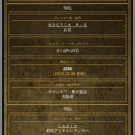
59位
プレーヤー名・称号
ＮＯＣＴ◇Ａ＿Ｐ－Ｓ
お豆
バトルランク・ハウンドクラス
S / ΔPLUTO
獲得スコア
2288
（10/15 22:44 更新）
店舗名・都道府県
ラウンドワン東大阪店
大阪府
60位
プレーヤー名・称号
Ｌａｐｉｓ
初代アドチャレランカー