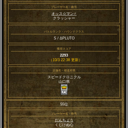
プレーヤー名・称号
オッス☆マン♂
クラッシャー
バトルランク・ハウンドクラス
S / ΔPLUTO
獲得スコア
2293
（10/3 22:38 更新）
店舗名・都道府県
スピードクロニクル
山口県
55位
プレーヤー名・称号
だんちょう
くじけぬ心