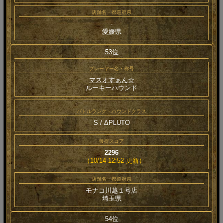
店舗名・都道府県
-
愛媛県
53位
プレーヤー名・称号
マスオすぁん☆
ルーキーハウンド
バトルランク・ハウンドクラス
S / ΔPLUTO
獲得スコア
2296
（10/14 12:52 更新）
店舗名・都道府県
モナコ川越１号店
埼玉県
54位