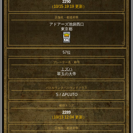
2290
（10/15 19:19 更新）
店舗名・都道府県
アドアーズ池袋西口
東京都
57位
プレーヤー名・称号
ミズハ
翠玉の大帝
バトルランク・ハウンドクラス
S / ΔPLUTO
獲得スコア
2289
（10/13 12:04 更新）
店舗名・都道府県