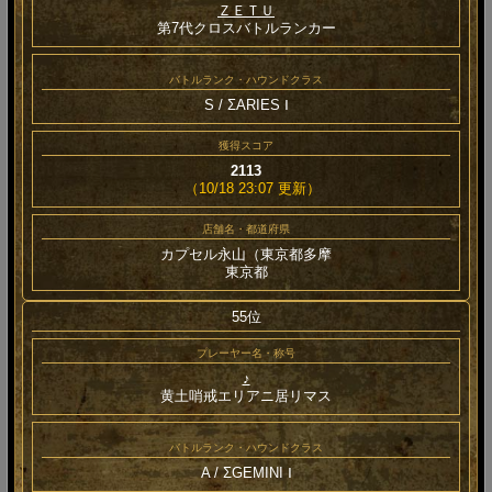
ＺＥＴＵ
第7代クロスバトルランカー
バトルランク・ハウンドクラス
S / ΣARIES Ⅰ
獲得スコア
2113
（10/18 23:07 更新）
店舗名・都道府県
カプセル永山（東京都多摩
東京都
55位
プレーヤー名・称号
♪
黄土哨戒エリアニ居リマス
バトルランク・ハウンドクラス
A / ΣGEMINI Ⅰ