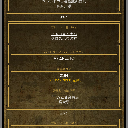
ラウンドワン横浜駅西口店
神奈川県
57位
プレーヤー名・称号
ヒメコ＝イナバ
クロスボウの神
バトルランク・ハウンドクラス
A / ΔPLUTO
獲得スコア
2104
（10/26 20:08 更新）
店舗名・都道府県
ビーカム仙台泉店
宮城県
58位
プレーヤー名・称号