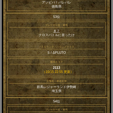
アソビバ！パレパレ
徳島県
53位
プレーヤー名・称号
８７
クロスバトルに首ったけ
バトルランク・ハウンドクラス
S / ΔPLUTO
獲得スコア
2113
（10/15 22:55 更新）
店舗名・都道府県
群馬レジャーランド伊勢崎
埼玉県
54位
プレーヤー名・称号