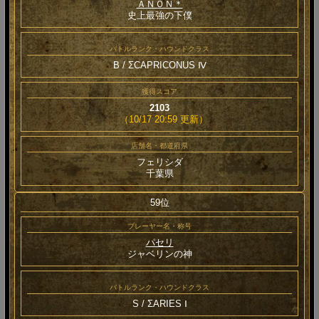
ＡＮＯＮ＊
史上最強の下僕
バトルランク・ハウンドクラス
B / ΣCAPRICONUS Ⅳ
獲得スコア
2103
（10/17 20:59 更新）
店舗名・都道府県
フェリシダ
千葉県
59位
プレーヤー名・称号
パセリ
ジャベリンの神
バトルランク・ハウンドクラス
S / ΣARIES Ⅰ