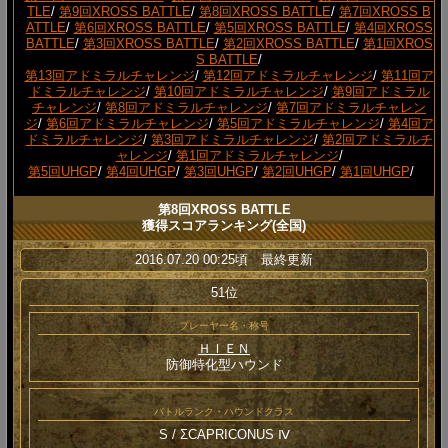
TLE
/
第9回XROSS BATTLE
/
第8回XROSS BATTLE
/
第7回XROSS B
ATTLE
/
第6回XROSS BATTLE
/
第5回XROSS BATTLE
/
第4回XROSS
BATTLE
/
第3回XROSS BATTLE
/
第2回XROSS BATTLE
/
第1回XROS
S BATTLE
/
第13回アドミラルチャレンジ
/
第12回アドミラルチャレンジ
/
第11回ア
ドミラルチャレンジ
/
第10回アドミラルチャレンジ
/
第9回アドミラル
チャレンジ
/
第8回アドミラルチャレンジ
/
第7回アドミラルチャレン
ジ
/
第6回アドミラルチャレンジ
/
第5回アドミラルチャレンジ
/
第4回ア
ドミラルチャレンジ
/
第3回アドミラルチャレンジ
/
第2回アドミラルチ
ャレンジ
/
第1回アドミラルチャレンジ
/
第5回UHGP
/
第4回UHGP
/
第3回UHGP
/
第2回UHGP
/
第1回UHGP
/
第8回XROSS BATTLE
獲得スコアランキング(全国)
2016.07.20 00:25頃 最終更新
51位
プレーヤー名・称号
ＨＩＥＮ
防御特化型ハウンド
バトルランク・ハウンドクラス
S / ΣCAPRICONUS Ⅳ