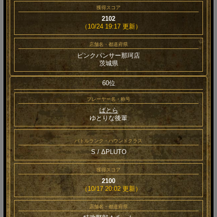
獲得スコア
2102
（10/24 19:17 更新）
店舗名・都道府県
ピンクパンサー那珂店
茨城県
60位
プレーヤー名・称号
ばとら
ゆとりな後輩
バトルランク・ハウンドクラス
S / ΔPLUTO
獲得スコア
2100
（10/17 20:02 更新）
店舗名・都道府県