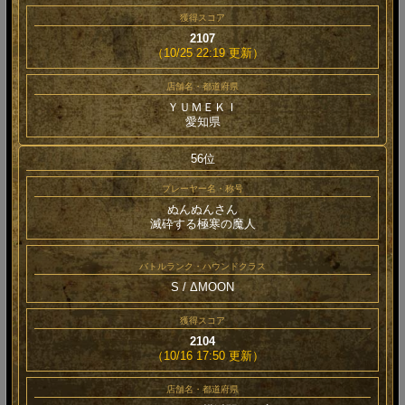
獲得スコア
2107
（10/25 22:19 更新）
店舗名・都道府県
ＹＵＭＥＫＩ
愛知県
56位
プレーヤー名・称号
ぬんぬんさん
滅砕する極寒の魔人
バトルランク・ハウンドクラス
S / ΔMOON
獲得スコア
2104
（10/16 17:50 更新）
店舗名・都道府県