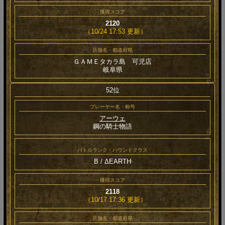
獲得スコア
2120
（10/24 17:53 更新）
店舗名・都道府県
ＧＡＭＥタカラ島 可児店
岐阜県
52位
プレーヤー名・称号
アーウェ
鋼の騎士物語
バトルランク・ハウンドクラス
B / ΔEARTH
獲得スコア
2118
（10/17 17:36 更新）
店舗名・都道府県