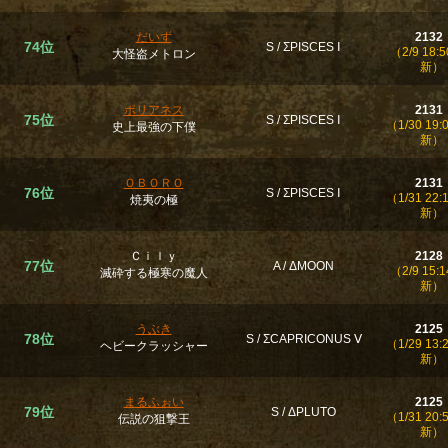
だいず
2132
74位
S / ΣPISCES Ⅰ
（2/9 18:5
大怪盗メトロン
新）
ポリアネス
2131
75位
S / ΣPISCES Ⅰ
（1/30 19:
史上最強の下僕
新）
ＯＢＯＲＯ
2131
76位
S / ΣPISCES Ⅰ
（1/31 22:
焼夷の極
新）
Ｃｉｌｙ
2128
77位
A / ΔMOON
（2/9 15:1
滅砕する極寒の魔人
新）
うぶき
2125
78位
S / ΣCAPRICONUS Ⅴ
（1/29 13:
ヘビークラッシャー
新）
まるふぉい
2125
79位
S / ΔPLUTO
（1/31 20:
伝説の狙撃王
新）