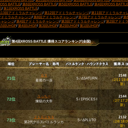
12回XROSS BATTLE
/
第11回XROSS BATTLE
/
第10回XROSS BATTLE
/
第9回XROS
OSS BATTLE
/
第6回XROSS BATTLE
/
第5回XROSS BATTLE
/
第4回XROSS BATTL
E
/
第1回XROSS BATTLE
/
第13回アドミラルチャレンジ
/
第12回アドミラルチャレンジ
/
第11回アドミラルチャ
アドミラルチャレンジ
/
第8回アドミラルチャレンジ
/
第7回アドミラルチャレンジ
/
第
チャレンジ
/
第4回アドミラルチャレンジ
/
第3回アドミラルチャレンジ
/
第2回アドミ
第5回UHGP
/
第4回UHGP
/
第3回UHGP
/
第2回UHGP
/
第1回UHGP
/
第4回XROSS BATTLE
獲得スコアランキング(全国)
Ｇ３
2148
71位
S / ΔSATURN
（2/11 19:
最後の一歩
新）
うっちー
2144
72位
S / ΣPISCES Ⅰ
（2/7 17:2
煉獄の大帝
新）
２１ＧＵＮＳ
2132
73位
S / ΔPLUTO
（2/8 18:0
第2代クロスバトルランカ
新）
ー