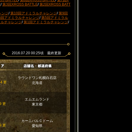
S BATTLE
/
第8回XROSS BATTLE
/
第7回X
E
/
第3回XROSS BATTLE
/
第2回XROSS BATT
レンジ
/
第10回アドミラルチャレンジ
/
第9回
6回アドミラルチャレンジ
/
第5回アドミラル
ラルチャレンジ
/
第1回アドミラルチャレンジ
/
2016.07.20 00:25頃 最終更新
ラウンドワン札幌白石店
44 更
北海道
エムエムランド
9 更
東京都
カーニバルＣドーム
9 更
愛知県