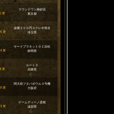
ラウンドワン南砂店
0 更
東京都
金曜２００円３クレ＠熊谷
06 更
埼玉県
サードプラネットＯＺ浜松
14 更
静岡県
ルート３
4 更
兵庫県
関大前フタバボウル３号機
20 更
大阪府
ゲームディーノ彦根
53 更
滋賀県