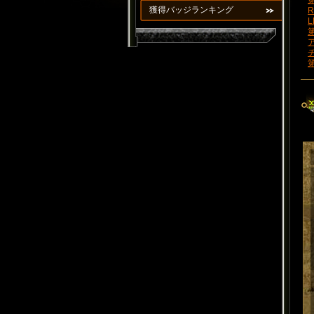
第
獲得バッジランキング
R
L