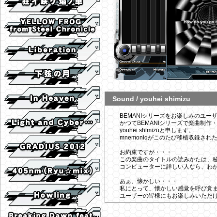
Sound / youhei shimizu
BEMANIシリーズをお楽しみのユー
かつてBEMANIシリーズで楽曲制
youhei shimizuと申します。
mnemoniqがこのたび移植収録さ
お約束ですが・・・
この楽曲のタイトルの読みかたは、
コンピューターに詳しい人なら、わ
あぁ、懐かしい・・・
私にとって、懐かしい感覚を呼び覚
ユーザーの皆様にもお楽しみいただ