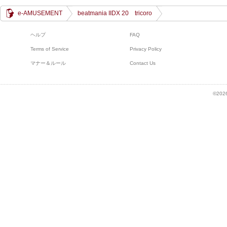
e-AMUSEMENT
beatmania IIDX 20 tricoro
ヘルプ
FAQ
Terms of Service
Privacy Policy
マナー＆ルール
Contact Us
©2026