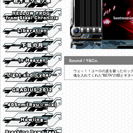
Sound / Y&Co.
ウェ～！！ユーロの皮を被ったロッ
魂を入れてくれた"BETA"の唄とギ