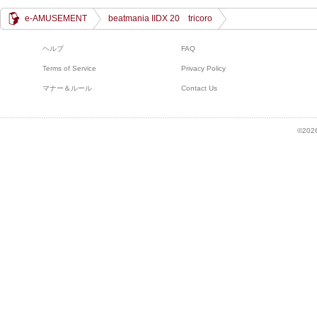
e-AMUSEMENT
beatmania IIDX 20 tricoro
ヘルプ
FAQ
Terms of Service
Privacy Policy
マナー＆ルール
Contact Us
©2026