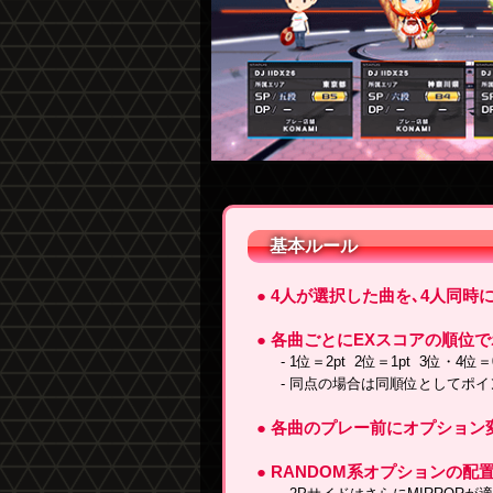
基本ルール
● 4人が選択した曲を､4人同時
● 各曲ごとにEXスコアの順位
- 1位＝2pt 2位＝1pt 3位・4位＝0
- 同点の場合は同順位としてポ
● 各曲のプレー前にオプション
● RANDOM系オプションの