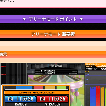
が適用されます
アリーナモード ポイント
アリーナモード 新要素
表示