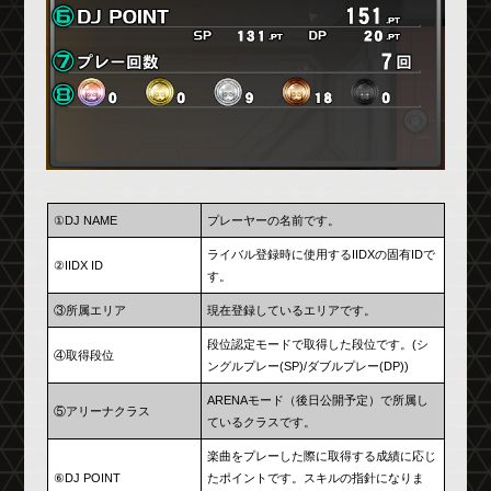
①DJ NAME
プレーヤーの名前です。
ライバル登録時に使用するIIDXの固有IDで
②IIDX ID
す。
③所属エリア
現在登録しているエリアです。
段位認定モードで取得した段位です。(シ
④取得段位
ングルプレー(SP)/ダブルプレー(DP))
ARENAモード（後日公開予定）で所属し
⑤アリーナクラス
ているクラスです。
楽曲をプレーした際に取得する成績に応じ
⑥DJ POINT
たポイントです。スキルの指針になりま