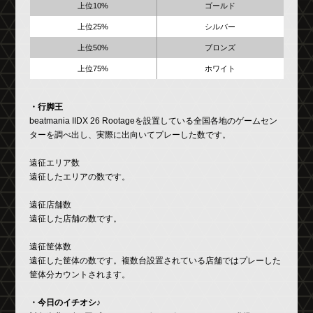
上位10%
ゴールド
上位25%
シルバー
上位50%
ブロンズ
上位75%
ホワイト
・行脚王
beatmania IIDX 26 Rootage
を設置している全国各地のゲームセン
ターを調べ出し、実際に出向いてプレーした数です。
遠征エリア数
遠征したエリアの数です。
遠征店舗数
遠征した店舗の数です。
遠征筐体数
遠征した筐体の数です。複数台設置されている店舗ではプレーした
筐体分カウントされます。
・今日のイチオシ♪