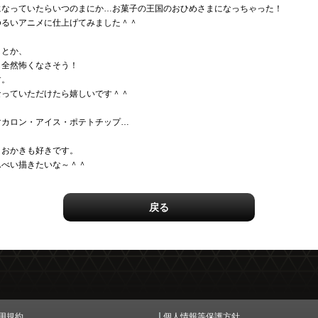
になっていたらいつのまにか…お菓子の王国のおひめさまになっちゃった！
ゆるいアニメに仕上げてみました＾＾
？とか、
も全然怖くなさそう！
す。
なっていただけたら嬉しいです＾＾
マカロン・アイス・ポテトチップ…
。おかきも好きです。
んべい描きたいな～＾＾
戻る
用規約
個人情報等保護方針