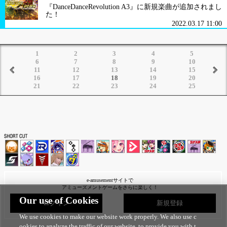
『DanceDanceRevolution A3』に新規楽曲が追加されまし
た！
2022.03.17 11:00
1
2
3
4
5
6
7
8
9
10
11
12
13
14
15
16
17
18
19
20
21
22
23
24
25
e-amusementサイトで
アミューズメントゲームをさらに楽しく！
Our use of Cookies
ログイン
新規登録
We use cookies to make our website work properly. We also use c
ookies to analyze the traffic of our website, to provide you with t