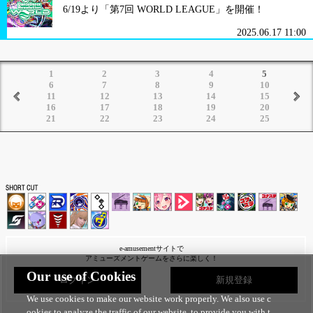
6/19より「第7回 WORLD LEAGUE」を開催！
2025.06.17 11:00
1
2
3
4
5
6
7
8
9
10
11
12
13
14
15
16
17
18
19
20
21
22
23
24
25
e-amusementサイトで
アミューズメントゲームをさらに楽しく！
Our use of Cookies
ログイン
新規登録
We use cookies to make our website work properly. We also use c
ookies to analyze the traffic of our website, to provide you with t