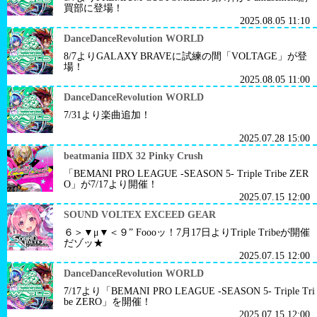
買部に登場！
2025.08.05 11:10
DanceDanceRevolution WORLD
8/7よりGALAXY BRAVEに試練の間「VOLTAGE」が登
場！
2025.08.05 11:00
DanceDanceRevolution WORLD
7/31より楽曲追加！
2025.07.28 15:00
beatmania IIDX 32 Pinky Crush
「BEMANI PRO LEAGUE -SEASON 5- Triple Tribe ZER
O」が7/17より開催！
2025.07.15 12:00
SOUND VOLTEX EXCEED GEAR
６＞▼μ▼＜９” Foooッ！7月17日よりTriple Tribeが開催
だゾッ★
2025.07.15 12:00
DanceDanceRevolution WORLD
7/17より「BEMANI PRO LEAGUE -SEASON 5- Triple Tri
be ZERO」を開催！
2025.07.15 12:00