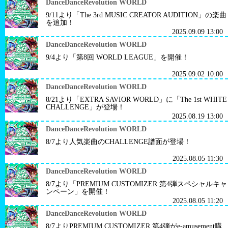
DanceDanceRevolution WORLD
9/11より「The 3rd MUSIC CREATOR AUDITION」の楽曲
を追加！
2025.09.09 13:00
DanceDanceRevolution WORLD
9/4より「第8回 WORLD LEAGUE」を開催！
2025.09.02 10:00
DanceDanceRevolution WORLD
8/21より「EXTRA SAVIOR WORLD」に「The 1st WHITE
CHALLENGE」が登場！
2025.08.19 13:00
DanceDanceRevolution WORLD
8/7より人気楽曲のCHALLENGE譜面が登場！
2025.08.05 11:30
DanceDanceRevolution WORLD
8/7より「PREMIUM CUSTOMIZER 第4弾スペシャルキャ
ンペーン」を開催！
2025.08.05 11:20
DanceDanceRevolution WORLD
8/7よりPREMIUM CUSTOMIZER 第4弾がe-amusement購