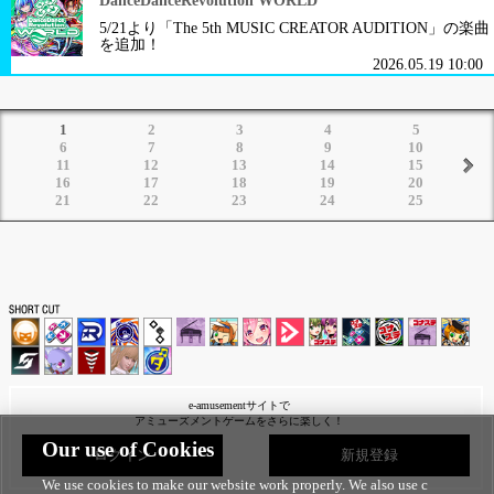
DanceDanceRevolution WORLD
5/21より「The 5th MUSIC CREATOR AUDITION」の楽曲
を追加！
2026.05.19 10:00
1
2
3
4
5
6
7
8
9
10
11
12
13
14
15
16
17
18
19
20
21
22
23
24
25
e-amusementサイトで
アミューズメントゲームをさらに楽しく！
Our use of Cookies
ログイン
新規登録
We use cookies to make our website work properly. We also use c