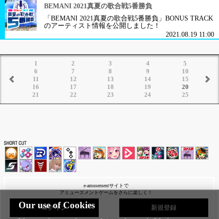
BEMANI 2021真夏の歌合戦5番勝負
「BEMANI 2021真夏の歌合戦5番勝負」BONUS TRACK
のアーティスト情報を公開しました！
2021.08.19 11:00
1
2
3
4
5
6
7
8
9
10
11
12
13
14
15
16
17
18
19
20
21
22
23
24
25
e-amusementサイトで
アミューズメントゲームをさらに楽しく！
Our use of Cookies
ログイン
新規登録