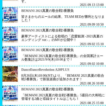
す。
2021.09.13 13:00
BEMANI 2021真夏の歌合戦5番勝負
皆さまからのエールの結果、TEAM REDが勝利となりま
した！
2021.09.09 10:50
BEMANI 2021真夏の歌合戦5番勝負
豪華アーティストによる歌唱の「恋愛観測 -2021真夏の
エンディング ver.-」のMVが公開中！
2021.09.02 15:10
BEMANI 2021真夏の歌合戦5番勝負
「BEMANI 2021真夏の歌合戦5番勝負」の全国累計エー
ル数集計は2021/9/9(木)10:00まで！
2021.09.02 10:00
DanceDanceRevolution A20PLUS
8月26日(木)10:00(JST)より、「BEMANI 2021真夏の歌合
戦5番勝負」で新規楽曲が追加されます！
2021.08.26 10:00
BEMANI 2021真夏の歌合戦5番勝負
「BEMANI 2021真夏の歌合戦5番勝負」5週目の大将戦に
登場する2曲と収録タイトルはこちら！
2021.08.25 15:00