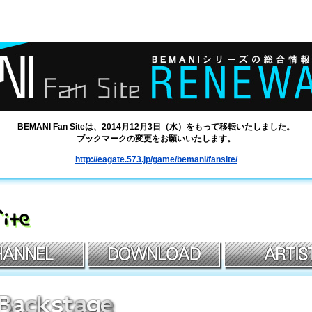
BEMANI Fan Siteは、2014月12月3日（水）をもって移転いたしました。
ブックマークの変更をお願いいたします。
http://eagate.573.jp/game/bemani/fansite/