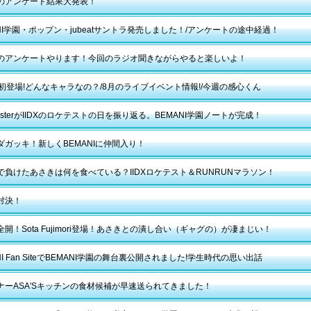
のアンケート結果大発表！
ANI学園・ポップン・jubeatサントラ発売しました！/アンケートの途中経過！
のアンケートやります！今回のラジオ聞きながらやると楽しいよ！
ta初登場!どんなキャラなの？/8月のライブイベント情報!/今週の感心くん
sterがIIDXのロケテストの日を振り返る。BEMANI学園ノートが完成！
ダガッキ！新しくBEMANIに仲間入り！
で負けたあさきは何を食べている？IIDXロケテスト＆RUNRUNマラソン！
対決！
開！Sota Fujimori登場！あさきとの潰し合い（ギャグの）が凄まじい！
NI Fan SiteでBEMANI学園の舞台裏公開されました!学生時代の思い出話
ナーASA'Sキッチンの食材候補が早速送られてきました！