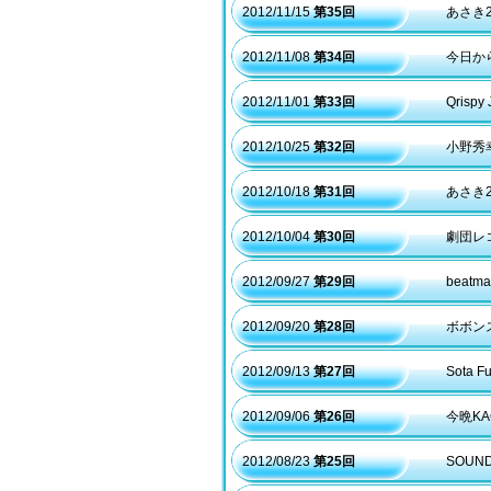
2012/11/15
第35回
あさき
2012/11/08
第34回
今日から
2012/11/01
第33回
Qris
2012/10/25
第32回
小野秀
2012/10/18
第31回
あさき2
2012/10/04
第30回
劇団レコ
2012/09/27
第29回
beatm
2012/09/20
第28回
ボボン
2012/09/13
第27回
Sota 
2012/09/06
第26回
今晩KA
2012/08/23
第25回
SOUN