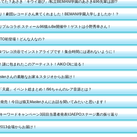
してた？あさき「キウイ遊び」/私立BEMANI学園のあさき&96先輩は誰!?
り！劇団レコードさん来てくれました！BEMANI学園入学しましたか！？
リプルコラボ スティール96猫ルBe開催中！ゲストは小野秀幸さん！
OTTO初登場！どんな人なの？
タワレコ渋谷でインストアライブです！集合時間には遅れないように！
！謎に包まれたこのアーティスト！AIKO OIに迫る！
asterさんの素敵なお家＆スタジオからお届け！
「天庭」イベント総まとめ！/96ちゃんのレア音源とは？
ice発売！今日は猫叉Masterさんにお話を聞いてみたいと思います！
POキーワードキャンペーン3回目当選者発表!/JAEPOステージ裏の振り返り
O2013会場からお届け！