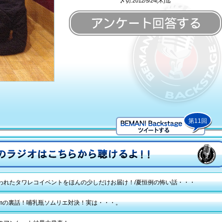
〆切:2012/5/24(木)迄
第11回
われたタワレコイベントをほんの少しだけお届け！/夏恒例の怖い話・・・
reamの裏話！哺乳瓶ソムリエ対決！実は・・・。