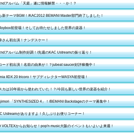
2ndアルバム「天庭」遂に情報解禁・・・か！？
新テーマBGM！/KAC2012 BEMANI Master部門終了しました！
py Joybox初登場！そしてお待たせしました世界の楽器！
幸さん初出演！ナンデスケー！
ndアルバム制作好調！/先週のKAC Ustreamの振り返り！
ード初出演！名前の由来が！？jubeat saucer好評稼働中！
ania IIDX 20 tricoro！サブディレクターWASYA初登場！
スカは10年前から使われていた！？/今回も新しい世界の楽器を紹介！
Fujimori 「SYNTHESIZED 4」！/BEMANI Backstageのテーマ募集中！
C Ustreamがありますよ！久しぶりお便りコーナー！
D VOLTEXからお知らせ！pop'n music大阪のイベントもいよいよ来週！