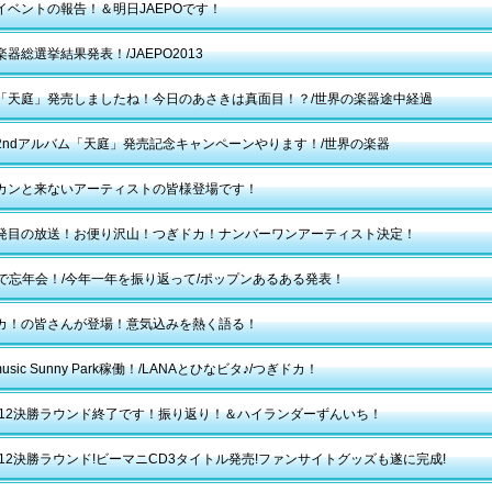
イベントの報告！＆明日JAEPOです！
器総選挙結果発表！/JAEPO2013
「天庭」発売しましたね！今日のあさきは真面目！？/世界の楽器途中経過
2ndアルバム「天庭」発売記念キャンペーンやります！/世界の楽器
カンと来ないアーティストの皆様登場です！
発目の放送！お便り沢山！つぎドカ！ナンバーワンアーティスト決定！
a邸で忘年会！/今年一年を振り返って/ポップンあるある発表！
カ！の皆さんが登場！意気込みを熱く語る！
 music Sunny Park稼働！/LANAとひなビタ♪/つぎドカ！
2012決勝ラウンド終了です！振り返り！＆ハイランダーずんいち！
2012決勝ラウンド!ビーマニCD3タイトル発売!ファンサイトグッズも遂に完成!