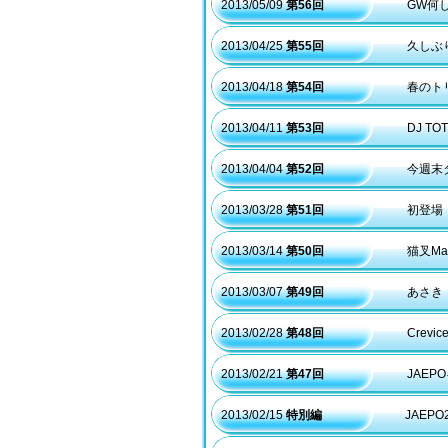
2013/05/09
第56回
GW何
2013/04/25
第55回
久しぶ
2013/04/18
第54回
春のト
2013/04/11
第53回
DJ T
2013/04/04
第52回
今週末
2013/03/28
第51回
初登場
2013/03/14
第50回
猫叉M
2013/03/07
第49回
あさき
2013/02/28
第48回
Crev
2013/02/21
第47回
JAE
2013/02/15
特別編
JAEP