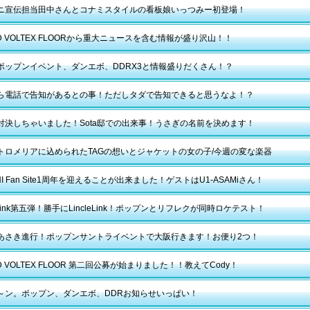
ニ宣伝担当田中さんとコナミスタイルの看板娘いっつみー初登場！
D VOLTEX FLOORから重大ニュースを含む情報が盛り沢山！！
ポップンイベント、ダンエボ、DDRX3と情報盛りだくさん！？
ら電話で告知があるとの事！ただしタダで告知できると思うなよ！？
対決しちゃいました！Sota邸での出来事！うさぎの名前を決めます！
トロメリアに込められたTAGの想いとジャケットの女の子/今週の変な楽器
NI Fan Site1周年を迎えることが出来ました！ゲストはU1-ASAMiさん！
leLink第五弾！勝手にLincleLink！ポップンとリフレクが同時ロケテスト！
あさき進行！ポップンサントライベントで大阪行きます！お便り2つ！
D VOLTEX FLOOR 第二回公募が始まりました！！教えてCody！
～ン。ポップン、ダンエボ、DDRお知らせいっぱい！