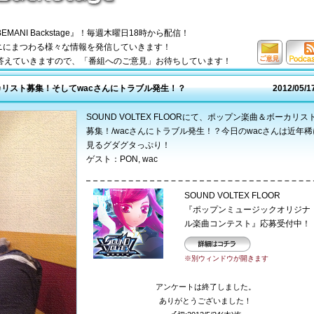
ANI Backstage』！毎週木曜日18時から配信！
マニにまつわる様々な情報を発信していきます！
答えていきますので、「番組へのご意見」お待ちしています！
ご意見
Podcas
はコチ
S
リスト募集！そしてwacさんにトラブル発生！？
2012/05/1
ラ
SOUND VOLTEX FLOORにて、ポップン楽曲＆ボーカリス
募集！/wacさんにトラブル発生！？今日のwacさんは近年稀
見るグダグタっぷり！
ゲスト：PON, wac
SOUND VOLTEX FLOOR
『ポップンミュージックオリジナ
ル楽曲コンテスト』応募受付中！
詳細はコチラ
※別ウィンドウが開きます
アンケートは終了しました。
ありがとうございました！