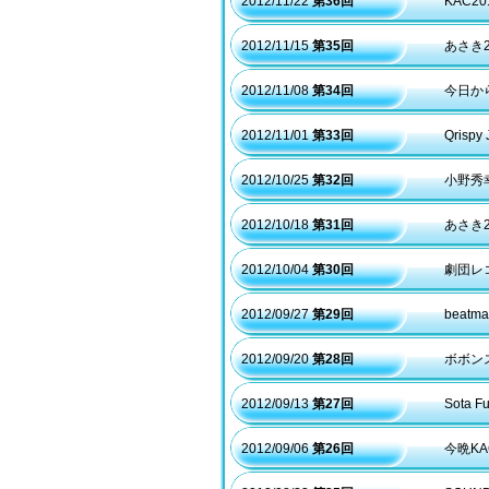
2012/11/22
第36回
KAC
2012/11/15
第35回
あさき
2012/11/08
第34回
今日から
2012/11/01
第33回
Qris
2012/10/25
第32回
小野秀
2012/10/18
第31回
あさき2
2012/10/04
第30回
劇団レコ
2012/09/27
第29回
beatm
2012/09/20
第28回
ボボン
2012/09/13
第27回
Sota 
2012/09/06
第26回
今晩KA