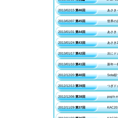
2013/02/15
第46回
あさき
2013/02/07
第45回
世界の楽
2013/01/31
第44回
あさき
2013/01/24
第43回
あさき
2013/01/17
第42回
次にド
2013/01/10
第41回
新年一
2012/12/20
第40回
Sot
2012/12/13
第39回
つぎド
2012/12/06
第38回
pop'n
2012/11/29
第37回
KAC