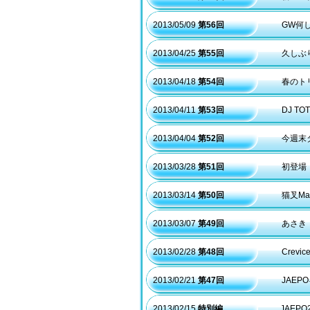
2013/05/09
第56回
GW何
2013/04/25
第55回
久しぶ
2013/04/18
第54回
春のト
2013/04/11
第53回
DJ T
2013/04/04
第52回
今週末
2013/03/28
第51回
初登場
2013/03/14
第50回
猫叉M
2013/03/07
第49回
あさき
2013/02/28
第48回
Crev
2013/02/21
第47回
JAE
2013/02/15
特別編
JAEP