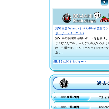
第53回裏 Valanga レベル10+を笑顔
ポーザー・DJ TOTTO
第53回の収録舞台裏レポートをお届けします♪
どんな人なのか、みんなで考えてみよう♪DJ
は、九州です。アルファベット4文字で
阜？」
#BMBS に関するツイート
過去のラジオはこちらから
2013/08/08
第69回
先日行
2013/08/01
第68回
Ust