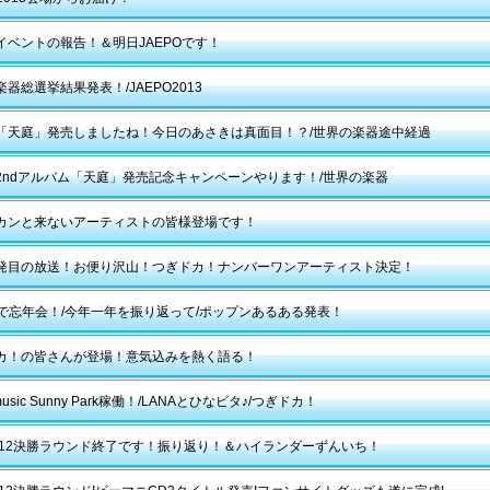
イベントの報告！＆明日JAEPOです！
器総選挙結果発表！/JAEPO2013
「天庭」発売しましたね！今日のあさきは真面目！？/世界の楽器途中経過
2ndアルバム「天庭」発売記念キャンペーンやります！/世界の楽器
カンと来ないアーティストの皆様登場です！
発目の放送！お便り沢山！つぎドカ！ナンバーワンアーティスト決定！
a邸で忘年会！/今年一年を振り返って/ポップンあるある発表！
カ！の皆さんが登場！意気込みを熱く語る！
 music Sunny Park稼働！/LANAとひなビタ♪/つぎドカ！
2012決勝ラウンド終了です！振り返り！＆ハイランダーずんいち！