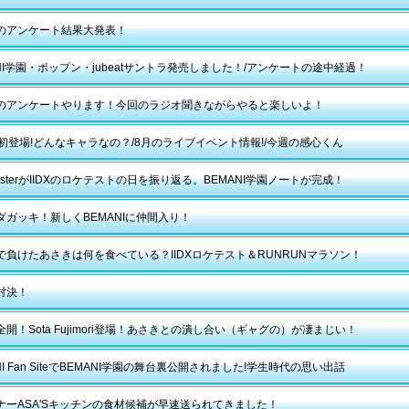
のアンケート結果大発表！
ANI学園・ポップン・jubeatサントラ発売しました！/アンケートの途中経過！
のアンケートやります！今回のラジオ聞きながらやると楽しいよ！
ta初登場!どんなキャラなの？/8月のライブイベント情報!/今週の感心くん
sterがIIDXのロケテストの日を振り返る。BEMANI学園ノートが完成！
ダガッキ！新しくBEMANIに仲間入り！
で負けたあさきは何を食べている？IIDXロケテスト＆RUNRUNマラソン！
対決！
開！Sota Fujimori登場！あさきとの潰し合い（ギャグの）が凄まじい！
NI Fan SiteでBEMANI学園の舞台裏公開されました!学生時代の思い出話
ナーASA'Sキッチンの食材候補が早速送られてきました！