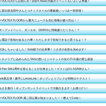
D VOLTEXからお知らせ！pop'n music大阪のイベントもいよいよ来週！
ニ宣伝担当田中さんとコナミスタイルの看板娘いっつみー初登場！
D VOLTEX FLOORから重大ニュースを含む情報が盛り沢山！！
ポップンイベント、ダンエボ、DDRX3と情報盛りだくさん！？
ら電話で告知があるとの事！ただしタダで告知できると思うなよ！？
対決しちゃいました！Sota邸での出来事！うさぎの名前を決めます！
トロメリアに込められたTAGの想いとジャケットの女の子/今週の変な楽器
NI Fan Site1周年を迎えることが出来ました！ゲストはU1-ASAMiさん！
leLink第五弾！勝手にLincleLink！ポップンとリフレクが同時ロケテスト！
あさき進行！ポップンサントライベントで大阪行きます！お便り2つ！
D VOLTEX FLOOR 第二回公募が始まりました！！教えてCody！