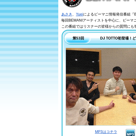
BEMANI Backstage
あさき
、
Yuei
によるビーマニ情報発信番組『BEM
毎回BEMANIアーティストを中心に、ビー
この番組ではリスナーの皆様からの質問にも
第53回
DJ TOTTO初登場
MP3はコチラ