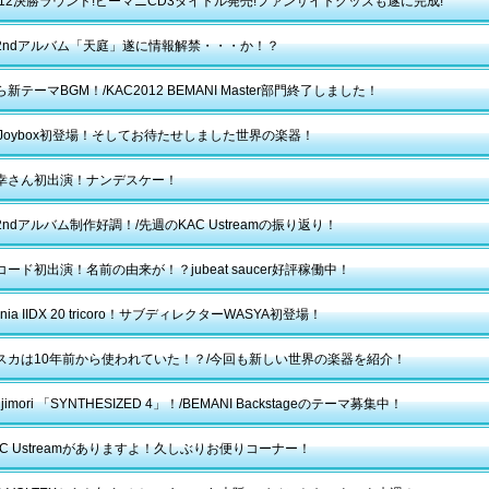
2012決勝ラウンド!ビーマニCD3タイトル発売!ファンサイトグッズも遂に完成!
2ndアルバム「天庭」遂に情報解禁・・・か！？
新テーマBGM！/KAC2012 BEMANI Master部門終了しました！
py Joybox初登場！そしてお待たせしました世界の楽器！
幸さん初出演！ナンデスケー！
ndアルバム制作好調！/先週のKAC Ustreamの振り返り！
ード初出演！名前の由来が！？jubeat saucer好評稼働中！
ania IIDX 20 tricoro！サブディレクターWASYA初登場！
スカは10年前から使われていた！？/今回も新しい世界の楽器を紹介！
Fujimori 「SYNTHESIZED 4」！/BEMANI Backstageのテーマ募集中！
C Ustreamがありますよ！久しぶりお便りコーナー！