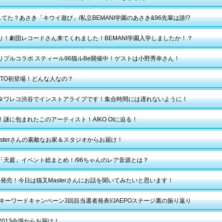
してた？あさき「キウイ遊び」/私立BEMANI学園のあさき&96先輩は誰!?
り！劇団レコードさん来てくれました！BEMANI学園入学しましたか！？
リプルコラボ スティール96猫ルBe開催中！ゲストは小野秀幸さん！
OTTO初登場！どんな人なの？
タワレコ渋谷でインストアライブです！集合時間には遅れないように！
！謎に包まれたこのアーティスト！AIKO OIに迫る！
asterさんの素敵なお家＆スタジオからお届け！
「天庭」イベント総まとめ！/96ちゃんのレア音源とは？
ice発売！今日は猫叉Masterさんにお話を聞いてみたいと思います！
POキーワードキャンペーン3回目当選者発表!/JAEPOステージ裏の振り返り
O2013会場からお届け！