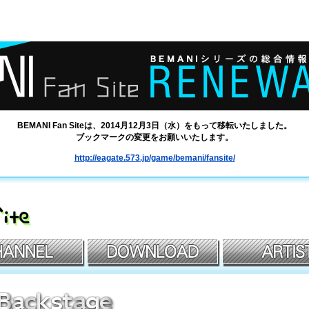
BEMANI Fan Siteは、2014月12月3日（水）をもって移転いたしました。
ブックマークの変更をお願いいたします。
http://eagate.573.jp/game/bemani/fansite/