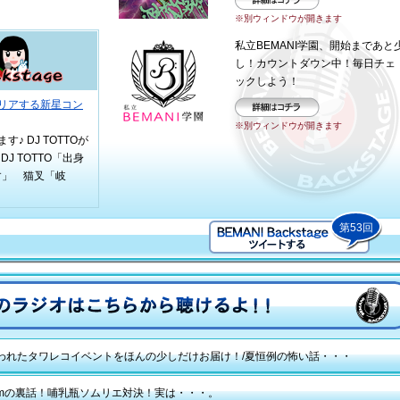
詳細はコチラ
※別ウィンドウが開きます
私立BEMANI学園、開始まであと
し！カウントダウン中！毎日チェ
ックしよう！
でクリアする新星コン
詳細はコチラ
※別ウィンドウが開きます
 DJ TOTTOが
 TOTTO「出身
す」 猫叉「岐
第53回
われたタワレコイベントをほんの少しだけお届け！/夏恒例の怖い話・・・
reamの裏話！哺乳瓶ソムリエ対決！実は・・・。