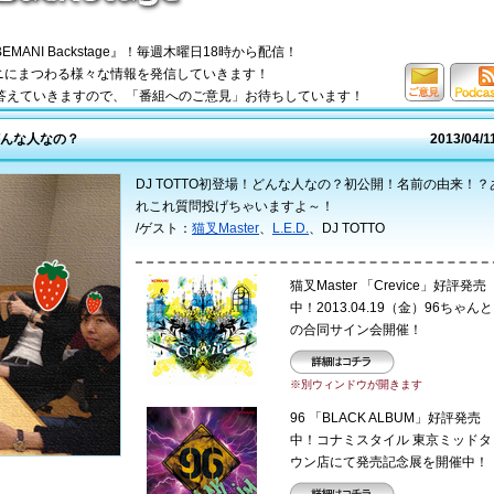
ANI Backstage』！毎週木曜日18時から配信！
マニにまつわる様々な情報を発信していきます！
答えていきますので、「番組へのご意見」お待ちしています！
ご意見
Podcas
はコチ
S
！どんな人なの？
2013/04/1
ラ
DJ TOTTO初登場！どんな人なの？初公開！名前の由来！？
れこれ質問投げちゃいますよ～！
/ゲスト：
猫叉Master
、
L.E.D.
、DJ TOTTO
猫叉Master 「Crevice」好評発売
中！2013.04.19（金）96ちゃんと
の合同サイン会開催！
詳細はコチラ
※別ウィンドウが開きます
96 「BLACK ALBUM」好評発売
中！コナミスタイル 東京ミッドタ
ウン店にて発売記念展を開催中！