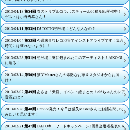
2013/04/18
第54回
春のトリプルコラボ スティール96猫ルBe開催中！
ゲストは小野秀幸さん！
2013/04/11
第53回
DJ TOTTO初登場！どんな人なの？
2013/04/04
第52回
今週末タワレコ渋谷でインストアライブです！集合
時間には遅れないように！
2013/03/28
第51回
初登場！謎に包まれたこのアーティスト！AIKO OI
に迫る！
2013/03/14
第50回
猫叉Masterさんの素敵なお家＆スタジオからお届
け！
2013/03/07
第49回
あさき「天庭」イベント総まとめ！/96ちゃんのレア
音源とは？
2013/02/28
第48回
Crevice発売！今日は猫叉Masterさんにお話を聞いて
みたいと思います！
2013/02/21
第47回
JAEPOキーワードキャンペーン3回目当選者発表!/JA