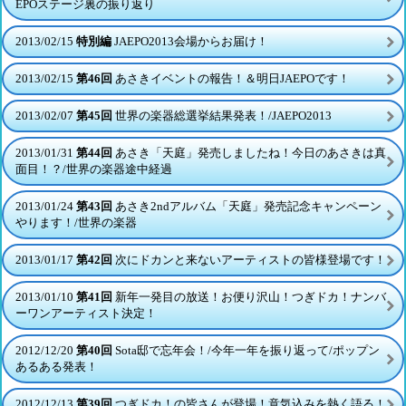
EPOステージ裏の振り返り
2013/02/15
特別編
JAEPO2013会場からお届け！
2013/02/15
第46回
あさきイベントの報告！＆明日JAEPOです！
2013/02/07
第45回
世界の楽器総選挙結果発表！/JAEPO2013
2013/01/31
第44回
あさき「天庭」発売しましたね！今日のあさきは真
面目！？/世界の楽器途中経過
2013/01/24
第43回
あさき2ndアルバム「天庭」発売記念キャンペーン
やります！/世界の楽器
2013/01/17
第42回
次にドカンと来ないアーティストの皆様登場です！
2013/01/10
第41回
新年一発目の放送！お便り沢山！つぎドカ！ナンバ
ーワンアーティスト決定！
2012/12/20
第40回
Sota邸で忘年会！/今年一年を振り返って/ポップン
あるある発表！
2012/12/13
第39回
つぎドカ！の皆さんが登場！意気込みを熱く語る！