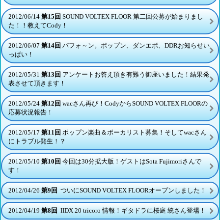
2012/06/14
第15回
SOUND VOLTEX FLOOR 第二回公募が始まりまし
た！！教えてCody！
2012/06/07
第14回
パフォ～ン。ポップン、ダンエボ、DDRお知らせい
っぱい！
2012/05/31
第13回
アンケートお答え頂き有難う御座いました！結果発
表させて頂きます！
2012/05/24
第12回
wacさん再び！CodyからSOUND VOLTEX FLOORの
応募状況報告！
2012/05/17
第11回
ポップン楽曲＆ボーカリスト募集！そしてwacさん
にトラブル発生！？
2012/05/10
第10回
今回は30分拡大版！ゲストはSota Fujimoriさんで
す！
2012/04/26
第9回
ついにSOUND VOLTEX FLOORオープンしました！
2012/04/19
第8回
IIDX 20 tricoro 情報！ギタドラに桜庭 統さん登場！