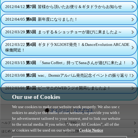
2012/04/12
第7回
皆様から頂いたお便り＆ギタドラからお知らせ
2012/04/05
第6回
新年度になりました！
2012/03/29
第5回
まっする＆ショッチョーが遊びに来ましたよ～
2012/03/22
第4回
ギタドラXG3OST発売！＆DanceEvolution ARCADE
稼働間近！
2012/03/15
第3回
「Sana Coffret」持ってSanaさんが遊びに来たよ！
2012/03/08
第2回
wac、Dormirアルバム発売記念イベントの振り返り！
2012/03/01
第1回
ビーマニのWEBラジオ開局しましたよ！
Our use of Cookies
We use cookies to make our website work properly. We also use c
|
マイページ
ログアウト
ookies to analyze the traffic of our website, to provide you with t
he advertisement tailored to your interest, and to link our website
FAQ
ヘルプ
to the social media. If you select “Accept All Cookies”, all of the
se cookies will be used on our website.
Cookie Notice
はじめての方
利用推奨環境