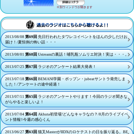
※別ウィンドウが開きます
詳細はコチラ
過去のラジオはこちらから
2013/08/08
第69回
先日行われたタワレコイベントをほんの少しだけお
届け！/夏恒例の怖い話・・・
2013/08/01
第68回
Ustreamの裏話！哺乳瓶ソムリエ対決！実は・・・。
2013/07/25
第67回
ラジオのアンケート結果大発表！
2013/07/18
第66回
BEMANI学園・ポップン・jubeatサントラ発売しま
した！/アンケートの途中経過！
2013/07/11
第65回
ラジオのアンケートやります！今回のラジオ聞きな
がらやると楽しいよ！
2013/07/04
第64回
Akhuta初登場!どんなキャラなの？/8月のライブイベ
ント情報!/今週の感心くん
2013/06/27
第63回
猫叉MasterがIIDXのロケテストの日を振り返る。BE