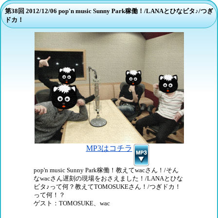
ご意見はコチ
第38回
2012/12/06
pop'n music Sunny Park稼働！/LANAとひなビタ♪/つぎ
ラ
ドカ！
MP3はコチラ
pop'n music Sunny Park稼働！教えてwacさん！/そん
なwacさん遅刻の現場をおさえました！/LANAとひな
ビタ♪って何？教えてTOMOSUKEさん！/つぎドカ！
って何！？
ゲスト：TOMOSUKE、wac