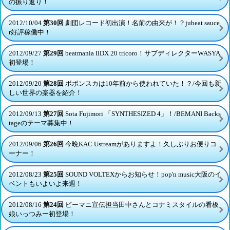
の振り返り！
2012/10/04
第30回
劇団レコード初出演！名前の由来が！？jubeat sauce
r好評稼働中！
2012/09/27
第29回
beatmania IIDX 20 tricoro！サブディレクターWASYA
初登場！
2012/09/20
第28回
ボボンスカは10年前から使われていた！？/今回も新
しい世界の楽器を紹介！
2012/09/13
第27回
Sota Fujimori 「SYNTHESIZED 4」！/BEMANI Backs
tageのテーマ募集中！
2012/09/06
第26回
今晩KAC Ustreamがありますよ！久しぶりお便りコ
ーナー！
2012/08/23
第25回
SOUND VOLTEXからお知らせ！pop'n music大阪のイ
ベントもいよいよ来週！
2012/08/16
第24回
ビーマニ宣伝担当田中さんとコナミスタイルの看板
娘いっつみー初登場！