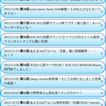
2012/12/06
第38回
pop'n music Sunny Park稼働！/LANAとひなビタ♪/つ
ぎドカ！
2012/11/29
第37回
KAC2012決勝ラウンド終了です！振り返り！＆ハイ
ランダーずんいち！
2012/11/22
第36回
KAC2012決勝ラウンド!ビーマニCD3タイトル発売!
ファンサイトグッズも遂に完成!
2012/11/15
第35回
あさき2ndアルバム「天庭」遂に情報解禁・・・
か！？
2012/11/08
第34回
今日から新テーマBGM！/KAC2012 BEMANI Master
部門終了しました！
2012/11/01
第33回
Qrispy Joybox初登場！そしてお待たせしました世界
の楽器！
2012/10/25
第32回
小野秀幸さん初出演！ナンデスケー！
2012/10/18
第31回
あさき2ndアルバム制作好調！/先週のKAC Ustream