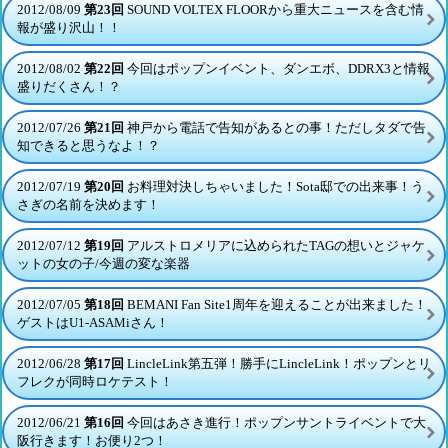
2012/08/09
第23回
SOUND VOLTEX FLOORから重大ニュースを含む情
報が盛り沢山！！
2012/08/02
第22回
今回はポップンイベント、ダンエボ、DDRX3と情報
盛りだくさん！？
2012/07/26
第21回
神戸から電話で告知があるとの事！ただしタダで告
知できると思うなよ！？
2012/07/19
第20回
お料理対決しちゃいました！Sota邸での出来事！う
さぎの名前を決めます！
2012/07/12
第19回
アルストロメリアに込められたTAGの想いとジャケ
ットの女の子/今週の変な楽器
2012/07/05
第18回
BEMANI Fan Site1周年を迎えることが出来ました！
ゲストはU1-ASAMiさん！
2012/06/28
第17回
LincleLink第五弾！勝手にLincleLink！ポップンとリ
フレクが同時ロケテスト！
2012/06/21
第16回
今回はあさき進行！ポップンサントライベントで大
阪行きます！お便り2つ！