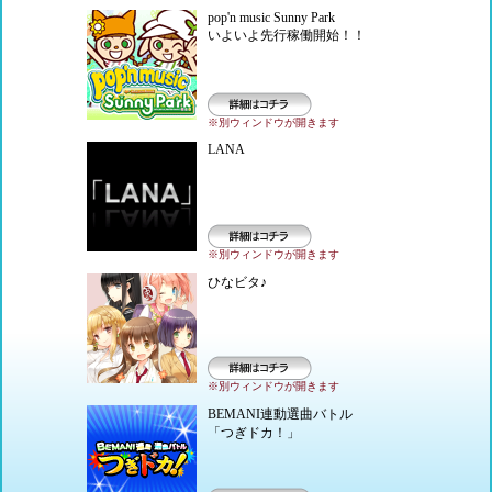
pop'n music Sunny Park
いよいよ先行稼働開始！！
※別ウィンドウが開きます
詳細はコチラ
LANA
※別ウィンドウが開きます
詳細はコチラ
ひなビタ♪
※別ウィンドウが開きます
詳細はコチラ
BEMANI連動選曲バトル
「つぎドカ！」