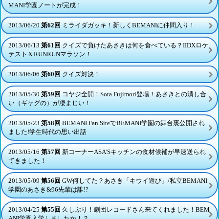
MANI学園ノートが完成！
2013/06/20
第62回
ミライダガッキ！新しくBEMANIに仲間入り！
2013/06/13
第61回
クイズで負けたあさきは何を食べている？IIDXロケ
テスト＆RUNRUNマラソン！
2013/06/06
第60回
クイズ対決！
2013/05/30
第59回
コヤジ全開！Sota Fujimori登場！あさきとの潰し合
い（ギャグの）が凄まじい！
2013/05/23
第58回
BEMANI Fan SiteでBEMANI学園の舞台裏公開され
ました!学生時代の思い出話
2013/05/16
第57回
新コーナーASA'Sキッチンの食材候補が早速送られ
てきました！
2013/05/09
第56回
GW何してた？あさき「キウイ遊び」/私立BEMANI
学園のあさき&96先輩は誰!?
2013/04/25
第55回
久しぶり！劇団レコードさん来てくれました！BEM
ANI学園入学しましたか！？