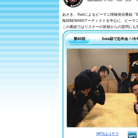
BEMANI Backstage
あさき、Yueiによるビーマニ情報発信番組『BEM
毎回BEMANIアーティストを中心に、ビー
この番組ではリスナーの皆様からの質問にも
第40回
Sota邸で忘年会！
MP3はコチラ