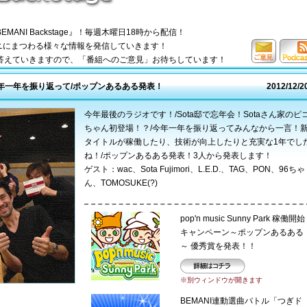
ANI Backstage』！毎週木曜日18時から配信！
マニにまつわる様々な情報を発信していきます！
答えていきますので、「番組へのご意見」お待ちしています！
ご意見
Podcas
はコチ
S
/今年一年を振り返って/ポップンあるある発表！
2012/12/2
ラ
今年最後のラジオです！/Sota邸で忘年会！Sotaさん家のピ
ちゃん初登場！？/今年一年を振り返ってみんなから一言！
タイトルが稼働したり、技術が向上したりと充実な1年でし
ね！/ポップンあるある発表！3人から発表します！
ゲスト：wac、Sota Fujimori、L.E.D.、TAG、PON、96ちゃ
ん、TOMOSUKE(?)
pop'n music Sunny Park 稼働開始
キャンペーン～ポップンあるある
～ 優秀賞を発表！！
詳細はコチラ
※別ウィンドウが開きます
BEMANI連動選曲バトル「つぎド