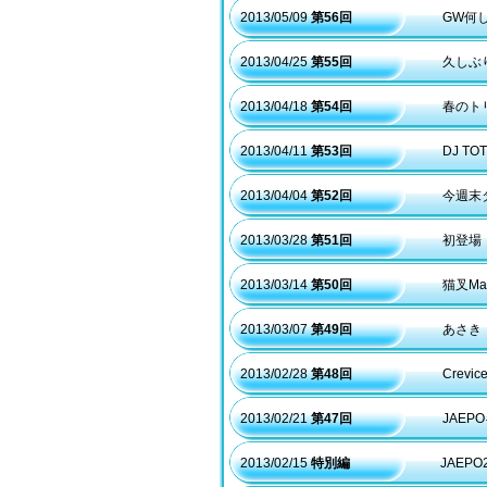
2013/05/09
第56回
GW何
2013/04/25
第55回
久しぶ
2013/04/18
第54回
春のト
2013/04/11
第53回
DJ T
2013/04/04
第52回
今週末
2013/03/28
第51回
初登場
2013/03/14
第50回
猫叉M
2013/03/07
第49回
あさき
2013/02/28
第48回
Crev
2013/02/21
第47回
JAE
2013/02/15
特別編
JAEP