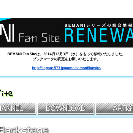
BEMANI Fan Siteは、2014月12月3日（水）をもって移転いたしました。
ブックマークの変更をお願いいたします。
http://eagate.573.jp/game/bemani/fansite/