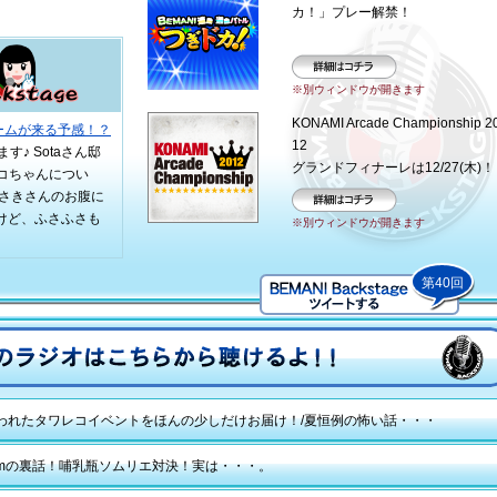
カ！」プレー解禁！
詳細はコチラ
※別ウィンドウが開きます
KONAMI Arcade Championship 2
ブームが来る予感！？
12
♪ Sotaさん邸
グランドフィナーレは12/27(木)！
ピコちゃんについ
あさきさんのお腹に
けど、ふさふさも
詳細はコチラ
※別ウィンドウが開きます
第40回
われたタワレコイベントをほんの少しだけお届け！/夏恒例の怖い話・・・
reamの裏話！哺乳瓶ソムリエ対決！実は・・・。