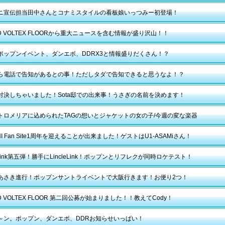
ニ宣伝担当田中さんとコナミスタイルの看板娘いっつみー初登場！
D VOLTEX FLOORから重大ニュースを含む情報が盛り沢山！！
ポップンイベント、ダンエボ、DDRX3と情報盛りだくさん！？
ら電話で告知があるとの事！ただしタダで告知できると思うなよ！？
対決しちゃいました！Sota邸での出来事！うさぎの名前を決めます！
トロメリアに込められたTAGの想いとジャケットの女の子/今週の変な楽器
NI Fan Site1周年を迎えることが出来ました！ゲストはU1-ASAMiさん！
leLink第五弾！勝手にLincleLink！ポップンとリフレクが同時ロケテスト！
あさき進行！ポップンサントライベントで大阪行きます！お便り2つ！
D VOLTEX FLOOR 第二回公募が始まりました！！教えてCody！
～ン。ポップン、ダンエボ、DDRお知らせいっぱい！