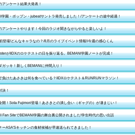
のアンケート結果大発表！
ANI学園・ポップン・jubeatサントラ発売しました！/アンケートの途中経過！
のアンケートやります！今回のラジオ聞きながらやると楽しいよ！
ta初登場!どんなキャラなの？/8月のライブイベント情報!/今週の感心くん
sterがIIDXのロケテストの日を振り返る。BEMANI学園ノートが完成！
ダガッキ！新しくBEMANIに仲間入り！
で負けたあさきは何を食べている？IIDXロケテスト＆RUNRUNマラソン！
対決！
開！Sota Fujimori登場！あさきとの潰し合い（ギャグの）が凄まじい！
NI Fan SiteでBEMANI学園の舞台裏公開されました!学生時代の思い出話
ナーASA'Sキッチンの食材候補が早速送られてきました！