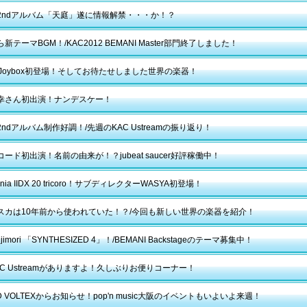
2ndアルバム「天庭」遂に情報解禁・・・か！？
新テーマBGM！/KAC2012 BEMANI Master部門終了しました！
py Joybox初登場！そしてお待たせしました世界の楽器！
幸さん初出演！ナンデスケー！
ndアルバム制作好調！/先週のKAC Ustreamの振り返り！
ード初出演！名前の由来が！？jubeat saucer好評稼働中！
ania IIDX 20 tricoro！サブディレクターWASYA初登場！
スカは10年前から使われていた！？/今回も新しい世界の楽器を紹介！
Fujimori 「SYNTHESIZED 4」！/BEMANI Backstageのテーマ募集中！
C Ustreamがありますよ！久しぶりお便りコーナー！
D VOLTEXからお知らせ！pop'n music大阪のイベントもいよいよ来週！