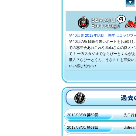
第40回裏 2012年総括、来年はコヤジ
第40回の収録舞台裏レポートをお届けします
での忘年会あれこれやSotaさんの愛犬
て！ 一方スタジオではらびーとくんが
潜入？らびーとくん、うさミミも可愛い
いい感じだねっ♪
過去のラジオはこちらから
2013/08/08
第69回
先日行
2013/08/01
第68回
Ust