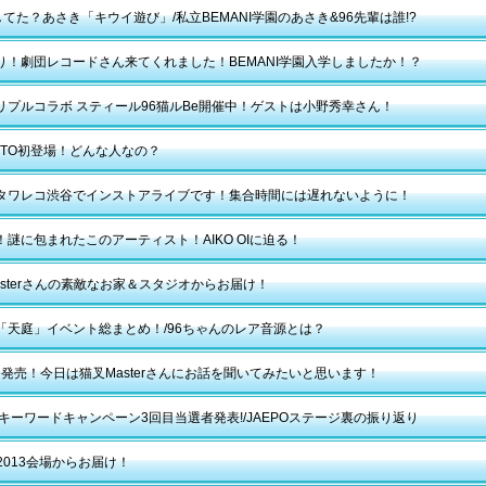
してた？あさき「キウイ遊び」/私立BEMANI学園のあさき&96先輩は誰!?
り！劇団レコードさん来てくれました！BEMANI学園入学しましたか！？
リプルコラボ スティール96猫ルBe開催中！ゲストは小野秀幸さん！
OTTO初登場！どんな人なの？
タワレコ渋谷でインストアライブです！集合時間には遅れないように！
！謎に包まれたこのアーティスト！AIKO OIに迫る！
asterさんの素敵なお家＆スタジオからお届け！
「天庭」イベント総まとめ！/96ちゃんのレア音源とは？
ice発売！今日は猫叉Masterさんにお話を聞いてみたいと思います！
POキーワードキャンペーン3回目当選者発表!/JAEPOステージ裏の振り返り
O2013会場からお届け！