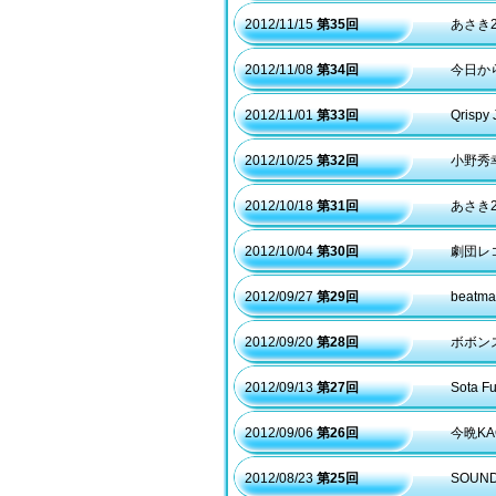
2012/11/15
第35回
あさき
2012/11/08
第34回
今日から
2012/11/01
第33回
Qris
2012/10/25
第32回
小野秀
2012/10/18
第31回
あさき2
2012/10/04
第30回
劇団レコ
2012/09/27
第29回
beatm
2012/09/20
第28回
ボボン
2012/09/13
第27回
Sota 
2012/09/06
第26回
今晩KA
2012/08/23
第25回
SOUN