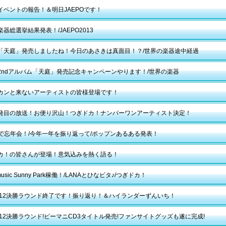
イベントの報告！＆明日JAEPOです！
器総選挙結果発表！/JAEPO2013
「天庭」発売しましたね！今日のあさきは真面目！？/世界の楽器途中経過
2ndアルバム「天庭」発売記念キャンペーンやります！/世界の楽器
カンと来ないアーティストの皆様登場です！
発目の放送！お便り沢山！つぎドカ！ナンバーワンアーティスト決定！
a邸で忘年会！/今年一年を振り返って/ポップンあるある発表！
カ！の皆さんが登場！意気込みを熱く語る！
 music Sunny Park稼働！/LANAとひなビタ♪/つぎドカ！
2012決勝ラウンド終了です！振り返り！＆ハイランダーずんいち！
2012決勝ラウンド!ビーマニCD3タイトル発売!ファンサイトグッズも遂に完成!