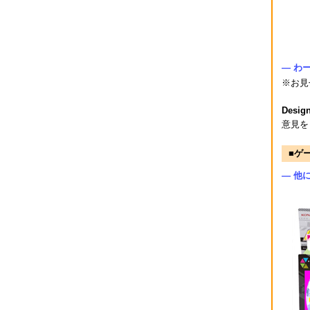
― わ
※お見
Desig
意見を
■ゲ
― 他