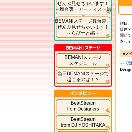
ぜんぶ見せちゃいます！
～舞台裏・アーティスト編
～
BEMANIステージ舞台裏、
昨日、
ぜんぶ見せちゃいます！
筐体デ
～らびーと編～
聞いて
さっそ
■メ
BEMANIステージ
BEMANIステージ
スケジュール
― で
Desig
当日BEMANIステージで
起こるのは！？
インタビュー
BeatStream
from Designers
BeatStream
from DJ YOSHITAKA