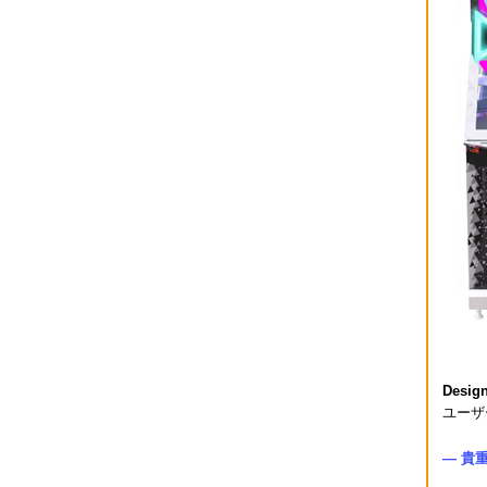
Desig
ユーザ
― 貴