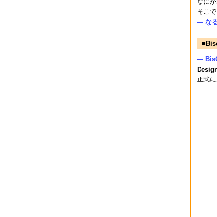
なにか
そこで
― な
■Bi
― B
Desig
正式に