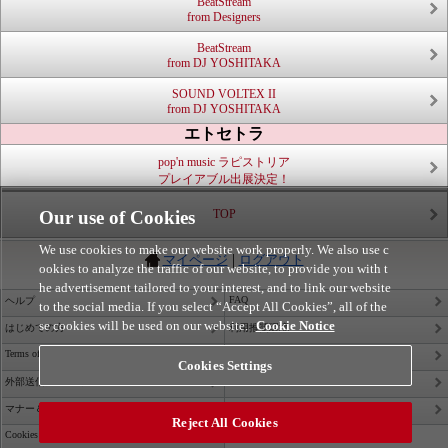
BeatStream
from Designers
BeatStream
from DJ YOSHITAKA
SOUND VOLTEX II
from DJ YOSHITAKA
エトセトラ
pop'n music ラピストリア
プレイアブル出展決定！
Our use of Cookies
TOP
We use cookies to make our website work properly. We also use c
|
マイページ
ログアウト
ookies to analyze the traffic of our website, to provide you with t
he advertisement tailored to your interest, and to link our website
FAQ
ヘルプ
to the social media. If you select “Accept All Cookies”, all of the
se cookies will be used on our website.
Cookie Notice
はじめての方
利用推奨環境
Terms of Service
Privacy Policy
Cookies Settings
Site Policy
外部送信について
Contact Us
マナー＆ルール
Reject All Cookies
Cookies Settings