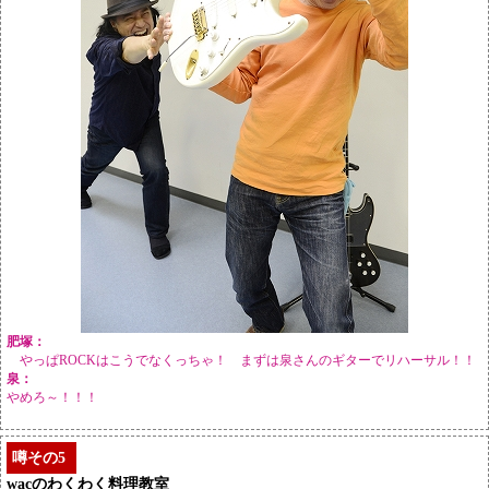
肥塚：
やっぱROCKはこうでなくっちゃ！ まずは泉さんのギターでリハーサル！！
泉：
やめろ～！！！
噂その5
wacのわくわく料理教室