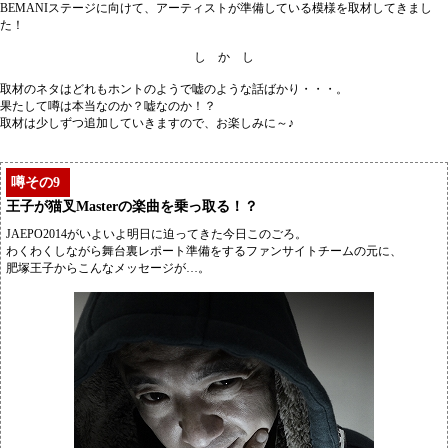
BEMANIステージに向けて、アーティストが準備している模様を取材してきまし
た！
し か し
取材のネタはどれもホントのようで嘘のような話ばかり・・・。
果たして噂は本当なのか？嘘なのか！？
取材は少しずつ追加していきますので、お楽しみに～♪
噂その9
王子が猫叉Masterの楽曲を乗っ取る！？
JAEPO2014がいよいよ明日に迫ってきた今日このごろ。
わくわくしながら舞台裏レポート準備をするファンサイトチームの元に、
肥塚王子からこんなメッセージが…。