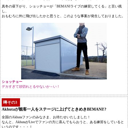
真冬の昼下がり、ショッチョーが「BEMANIライブの練習してくる」と言い残
し、
おもむろに外に飛び出したかと思うと、このような事案が発生しておりました。
ショッチョー
デカすぎて頭切れとるやないか～い！
噂その3
Akhutaが観客一人をステージに上げてときめきBEMANI!?
全国のAkhutaファンのみなさま、お待たせいたしました！
なんと、AkhutaがLiveでファンの方に喜んでもらおうと、ある練習をしていると
いうのです・・・！