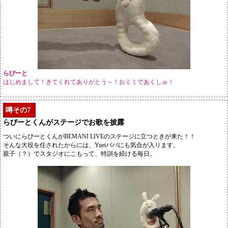
らびーと
はじめまして！きてくれてありがとう～！おミミであくしゅ！
噂その7
らびーとくんがステージでお歌を披露
ついにらびーとくんがBEMANI LIVEのステージに立つときが来た！！
そんな大役を任されたからには、Yueiパパにも気合が入ります。
親子（？）でスタジオにこもって、特訓を続ける毎日。