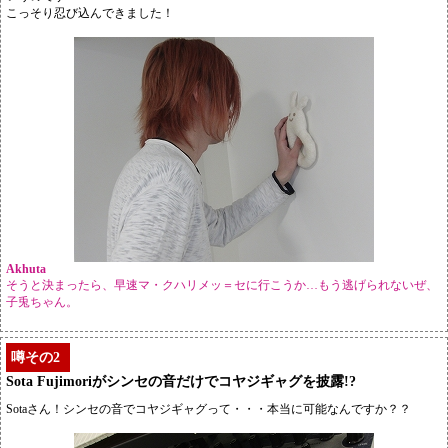
こっそり忍び込んできました！
Akhuta
そうと決まったら、早速マ・クハリメッ＝セに行こうか…もう逃げられないぜ、
子兎ちゃん。
噂その2
Sota Fujimoriがシンセの音だけでコヤジギャグを披露!?
Sotaさん！シンセの音でコヤジギャグって・・・本当に可能なんですか？？