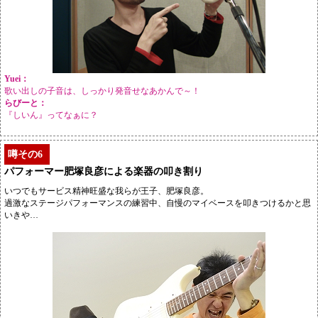
Yuei：
歌い出しの子音は、しっかり発音せなあかんで～！
らびーと：
『しいん』ってなぁに？
噂その6
パフォーマー肥塚良彦による楽器の叩き割り
いつでもサービス精神旺盛な我らが王子、肥塚良彦。
過激なステージパフォーマンスの練習中、自慢のマイベースを叩きつけるかと思
いきや…