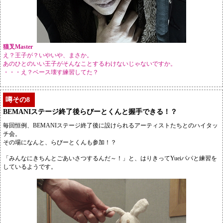
猫叉Master
え？王子が？いやいや、まさか。
あのひとのいい王子がそんなことするわけないじゃないですか。
・・・え？ベース壊す練習してた？
噂その8
BEMANIステージ終了後らびーとくんと握手できる！？
毎回恒例、BEMANIステージ終了後に設けられるアーティストたちとのハイタッ
チ会。
その場になんと、らびーとくんも参加！？
「みんなにきちんとごあいさつするんだ～！」と、はりきってYueiパパと練習を
しているようです。