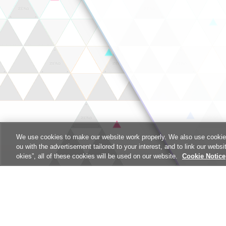
We use cookies to make our website work properly. We also use cookies t
ou with the advertisement tailored to your interest, and to link our websi
okies”, all of these cookies will be used on our website.
Cookie Notice
ヘルプ
利
特定商取引法に基づく表示
サ