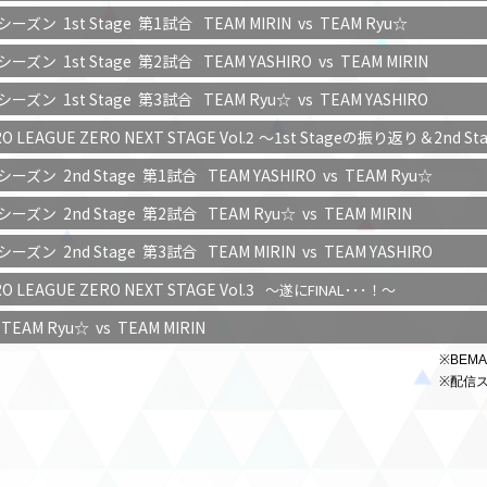
ーズン 1st Stage
第1試合
TEAM MIRIN vs TEAM Ryu☆
ーズン 1st Stage
第2試合
TEAM YASHIRO vs TEAM MIRIN
ーズン 1st Stage
第3試合
TEAM Ryu☆ vs TEAM YASHIRO
RO LEAGUE ZERO
NEXT STAGE Vol.2
～1st Stageの振り返り＆2nd S
ーズン 2nd Stage
第1試合
TEAM YASHIRO vs TEAM Ryu☆
ーズン 2nd Stage
第2試合
TEAM Ryu☆ vs TEAM MIRIN
ーズン 2nd Stage
第3試合
TEAM MIRIN vs TEAM YASHIRO
RO LEAGUE ZERO
NEXT STAGE Vol.3
～遂にFINAL･･･！～
TEAM Ryu☆ vs TEAM MIRIN
※BEM
※配信