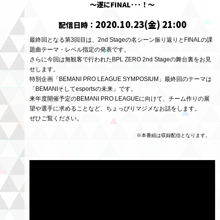
～遂にFINAL･･･！～
2020.10.23(金) 21:00
配信日時：
最終回となる第3回目は、2nd Stageの名シーン振り返りとFINALの課
題曲テーマ・レベル指定の発表です。
さらに今回は無観客で行われたBPL ZERO 2nd Stageの舞台裏をお見
せします。
特別企画「BEMANI PRO LEAGUE SYMPOSIUM」最終回のテーマは
「BEMANIそしてesportsの未来」です。
来年度開催予定のBEMANI PRO LEAGUEに向けて、チーム作りの展
望や選手に求めることなど、
ちょっぴりマジメなお話をします。
ぜひご覧ください。
※本番組は収録配信となります。