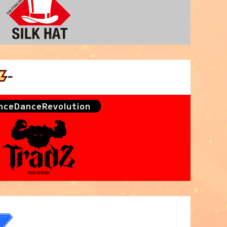
nceDanceRevolution