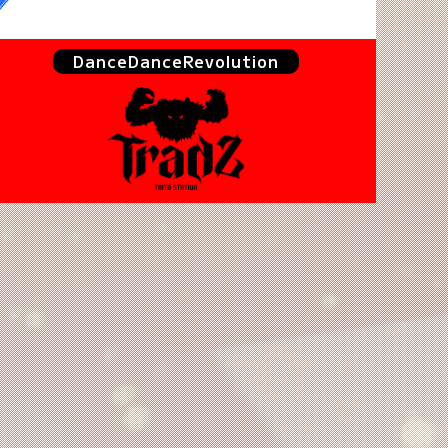
DanceDanceRevolution