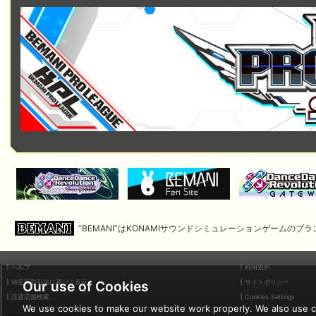
「ミックスナッツ」
引き続きDanceDanceRevolution A3をよろしくお願いいたします。
2025.05.30
楽曲パックに関するお知らせ
5月30日(金)15:00(JST)より、「グランプリ楽曲パックvol.25＆vol
「HAPPY☆LUCKY☆YEAPPY / DJ ミラクル☆ストーン」
「恋愛観測 / NU-KO」
引き続きDanceDanceRevolution A3をよろしくお願いいたします。
2025.03.31
楽曲パックに関するお知らせ
3月31日(月)15:00(JST)より、「BEMANI SELECTION楽曲パック 
“BEMANI”はKONAMIサウンドシミュレーションゲームのブ
「FUNKY SUMMER BEACH / P*Light」
「Plan 8 / Ryu☆」
ヘルプ
利用規約
「海神 / 兎々」
特定商取引法に基づく表示
サイトポリシー
Our use of Cookies
引き続きDanceDanceRevolution A3をよろしくお願いいたします。
設置店舗検索
Cookies Settings
We use cookies to make our website work properly. We also use coo