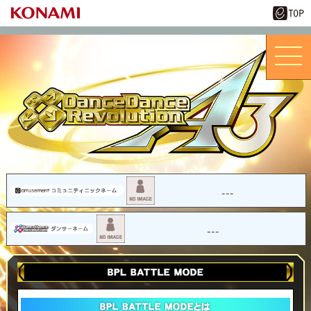
---
---