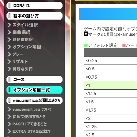
ゲーム内で設定可能なオプ
マークの項目はe-amus
■
デフォルト設定
■
ハー
×0.25
×0.5
×0.75
×1
×1.25
×1.5
×1.75
×2
×2.25
×2.5