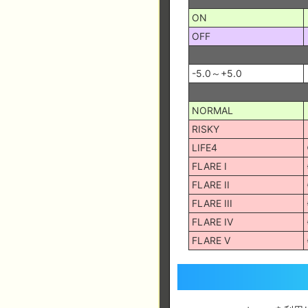
ON
OFF
-5.0～+5.0
NORMAL
RISKY
LIFE4
FLARE I
FLARE II
FLARE III
FLARE IV
FLARE V