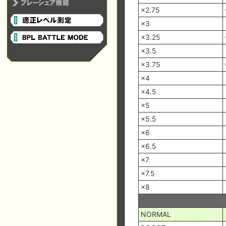
×2.75
×3
×3.25
×3.5
×3.75
×4
×4.5
×5
×5.5
×6
×6.5
×7
×7.5
×8
NORMAL