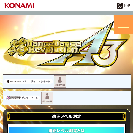
---
---