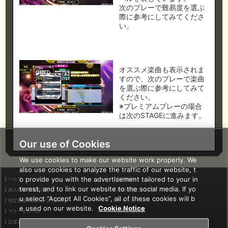
次のプレーで難易度を選ぶ
際に参考にしてみてくださ
い。
オススメ楽曲も表示されま
すので、次のプレーで楽曲
を選ぶ際に参考にしてみて
ください。
※プレミアムプレーの場合
は次のSTAGEに進みます。
Our use of Cookies
We use cookies to make our website work properly. We
also use cookies to analyze the traffic of our website, t
o provide you with the advertisement tailored to your in
ヘルプ
利用規約
terest, and to link our website to the social media. If yo
個人情報等保護方針
外部送信について
u select “Accept All Cookies”, all of these cookies will b
特定商取引法に基づく表示
サイトポリシー
e used on our website.
Cookie Notice
マナー＆ルール
お問い合わせ
設置店舗検索
Cookies Settings