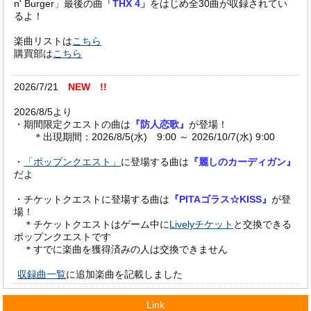
n' Burger」最後の曲
「THX 4」
をはじめ全30曲が収録されてい
るよ！
楽曲リストは
こちら
購買部は
こちら
2026/7/21
NEW !!
2026/8/5より
・期間限定クエストの曲は
『防人恋歌』
が登場！
＊出現期間：2026/8/5(水) 9:00 ～ 2026/10/7(水) 9:00
・
「ポップンクエスト」
に登場する曲は
『麗しのカーディガン』
だよ
・チケットクエストに登場する曲は
『PITAゴラス☆KISS』
が登
場！
＊チケットクエストはゲーム中に
Livelyチケット
と交換できる
ポップンクエストです
＊すでに楽曲を獲得済みの人は交換できません
収録曲一覧
に追加楽曲を記載しました
2026/6/23
Link