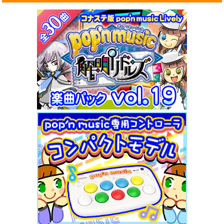
2026/7/1より
・期間限定クエストの曲は
『魔法の扉(スペース●マコのテー
マ)』
が登場！
＊出現期間：2026/7/1(水) 9:00 ～ 2026/9/2(水) 9:00
・
「ポップンクエスト」
に登場する曲は
『Prism♥Heart』
だよ
・チケットクエストに登場する曲は
『魔界！痛快！ヘルダンス』
が登場！
＊チケットクエストはゲーム中に
Livelyチケット
と交換できる
ポップンクエストです
＊すでに楽曲を獲得済みの人は交換できません
収録曲一覧
に追加楽曲を記載しました
2026/6/12
「pop'n music Lively ひなビタ♪セレクション 楽曲パック vol.
3」が本日6/12に登場！！