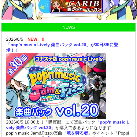
NEWS
2026/8/5
NEW !!
「pop'n music Lively 楽曲パック vol.20」が本日8/5に登
場！！
2026/8/5 10:00より「購買部」にて楽曲パック
「pop'n music Li
vely 楽曲パック vol.20」
が購入できるようになります
pop'n music Jam&Fizzの楽曲
「竜を狩る者」
やイベント「Poppi