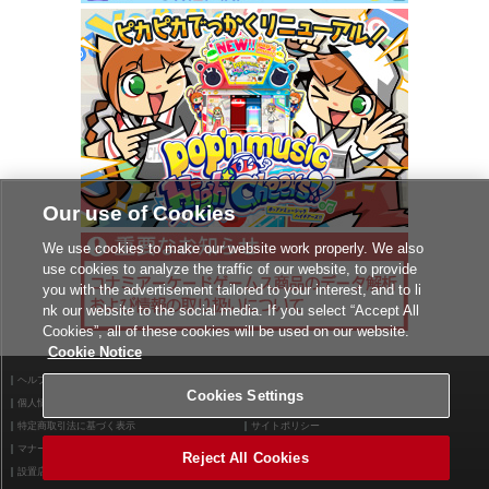
2026/6/12 10:00より「購買部」にて楽曲パック
「pop'n music
Lively ひなビタ♪セレクション 楽曲パック vol.3」
が購入できる
ようになります
「ここなつ」の誕生日にあわせて「ここなつ」の曲をいっぱい収
録した楽曲パックになっているよ 「ひなビタ♪」曲もあわせて
全15曲収録されているのでチェックしてみてね！
Our use of Cookies
楽曲リストは
こちら
購買部は
こちら
We use cookies to make our website work properly. We also
use cookies to analyze the traffic of our website, to provide
you with the advertisement tailored to your interest, and to li
2026/5/26
nk our website to the social media. If you select “Accept All
Cookies”, all of these cookies will be used on our website.
2026/6/3より
Cookie Notice
・期間限定クエストに登場する曲は
『I REALLY WANT TO HUR
T YOU～僕らは完璧さ』
が登場！
ヘルプ
利用規約
Cookies Settings
＊出現期間：2026/6/3(水) 9:00 ～ 2026/8/5(水) 9:00
個人情報等保護方針
外部送信について
特定商取引法に基づく表示
サイトポリシー
・
「ポップンクエスト」
に登場する曲は
『CROSSOVER 12』
だ
マナー＆ルール
お問い合わせ
よ
Reject All Cookies
設置店舗検索
Cookies Settings