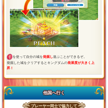
を使って自分の城を
発掘し
遊ぶことができるぞ。
発掘した城をクリアするとキングダムの
発展度が大きく上
昇！
他国へ行く
プレーヤー同士で協力して