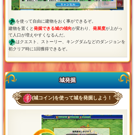
を使って自由に建物をおく事ができるぞ。
建物を置くと
発掘できる城の傾向
が変わり、
発展度
が上がっ
て人口が増えやすくなるんだ。
はクエスト、ストーリー、キングダムなどのダンジョンを
初クリア時に1回獲得できるぞ。
城発掘
(城コイン)を使って城を発掘しよう！