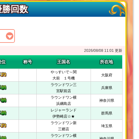
優勝回数
2026/08/08 11:01 更新
段位
称号
王国名
所在地
やっすいで～関
大阪府
大前 １号機
ラウンドワン三
兵庫県
宮駅前店
ラウンドワン横
神奈川県
浜綱島店
レジャーランド
群馬県
伊勢崎店☆★
ラウンドワン新
埼玉県
三郷店
ラウンドワン横
神奈川県