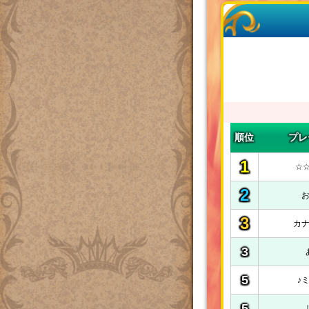
フレンドリスト
データ
冒険の準備
ワールドバトル
月間フィギュア数
▲トップに戻る
キャラクター情報
フレンド
▲トップに戻る
イベント
▲トップに戻る
その他
順位
プレ
▲トップに戻る
1
☆
2
3
カ
3
5
♪
5