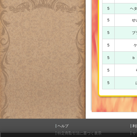
5
ヘ
5
せ
5
ブ
5
5
ｂ
5
5
ヘルプ
利
特定商取引法に基づく表示
サ