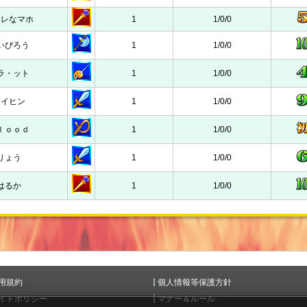
タレなマホ
1
1/0/0
いぴろう
1
1/0/0
ラ・ット
1
1/0/0
ケイヒン
1
1/0/0
ｌｏｏｄ
1
1/0/0
りょう
1
1/0/0
はるか
1
1/0/0
用規約
個人情報等保護方針
イトポリシー
マナー＆ルール