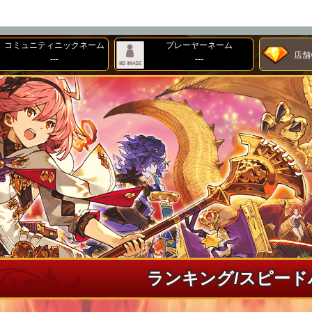
コミュニティニックネーム
プレーヤーネーム
店舗
---
---
オン
の覇者とは？
情報)
の覇者 新要素
タ
ション
ピオンシップ
ン
設定
ランキング/スピード