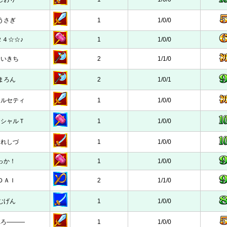
うさぎ
1
1/0/0
２４☆☆♪
1
1/0/0
まいきち
2
1/1/0
まろん
2
1/0/1
ォルセティ
1
1/0/0
ニシャルＴ
1
1/0/0
これしづ
1
1/0/0
っか！
1
1/0/0
ＤＡＩ
2
1/1/0
むげん
1
1/0/0
れろ―――
1
1/0/0