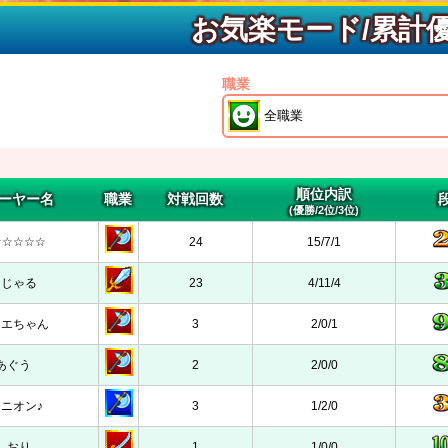
お気楽モード/累計
職業
順位内訳
ーヤー名
職業
対戦回数
(優勝/2位/3位)
☆☆☆☆☆
24
15/7/1
おじゃる
23
4/11/4
ナエちゃん
3
2/0/1
あぐう
2
2/0/0
ミニオン♪
3
1/2/0
しおり
1
1/0/0