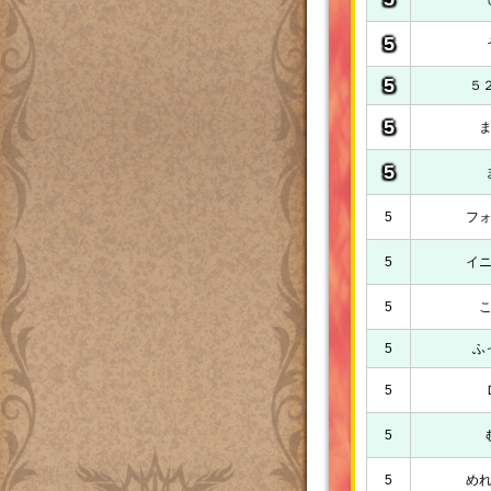
5
5
５
5
5
5
フ
5
イ
5
5
ふ
5
5
5
め