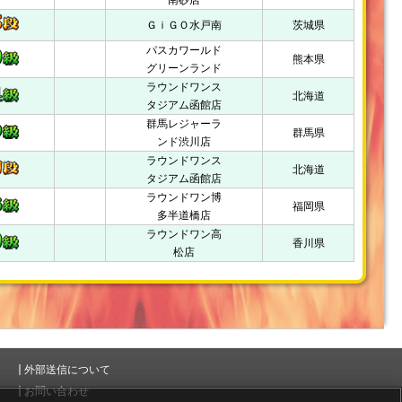
南砂店
ＧｉＧＯ水戸南
茨城県
パスカワールド
熊本県
グリーンランド
ラウンドワンス
北海道
タジアム函館店
群馬レジャーラ
群馬県
ンド渋川店
ラウンドワンス
北海道
タジアム函館店
ラウンドワン博
福岡県
多半道橋店
ラウンドワン高
香川県
松店
外部送信について
お問い合わせ