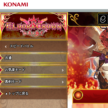
トップ
スピードバトル
インフォメーション
遊び方
遊び方
遊び方
ランキング
キングダム
コレクション
ドリームオデッセイ
総合
ミッション
バトル
ダンジョンチャンピ
お気楽モード
真剣モード
ワールドバトル
フレンド
プレーヤーデータ
プレーヤーデータ
プレーヤーデータ
イベント情報
フレンドリスト
フレンド一覧
フレンドデータ
インフォメーション
共通
イベントスケジュール
エルドラクラウン 紅蓮
冒険に行く
職業
キングダム
人口
総合
総合
国力
ミッション達成回数
勝ち点
開催中の大会
累計優勝回数
累計優勝回数
段位
フレンドポイント
キャラクター別データ
▲トップに戻る
プレーヤーデータ(Arg
イベント情報
フレンド一覧
キャラクター別データ
▲トップに戻る
遊び方
お気楽モード
制作者日記
エルドラクラウン 紅蓮
キングダム
アクセサリー
コレクション
城コレクション
カード種類数
ミッション
総合貢献ポイント
貢献ポイント
貢献ポイント
過去の大会
月間優勝回数
月間優勝回数
累計優勝回数
サポート
キャラクター共有デー
フレンド
ミッション情報
▲トップに戻る
フレンド詳細
ランキング
真剣モード
バージョンアップ情報
ゲームの流れ
キングダム大戦
モンスター
ドリームオデッセイ
▲トップに戻る
アクセサリー数
バトル
▲トップに戻る
▲トップに戻る
▲トップに戻る
段位
▲トップに戻る
▲トップに戻る
月間優勝回数
▲トップに戻る
今月のプレゼント
共通コメント設定
店舗別イベント＆ミッ
▲トップに戻る
プレーヤーデータ
▲トップに戻る
プレーヤーデータ継承
初心者6つの心得
ワールドバトルチャン
▲トップに戻る
ダンジョンチャンピオ
フィギュア種類数
▲トップに戻る
▲トップに戻る
▲トップに戻る
▲トップに戻る
プレーヤーデータ公開
▲トップに戻る
イベント情報
▲トップに戻る
遊び方詳細
オンラインモード
スピードバトル
累計フィギュア数
▲トップに戻る