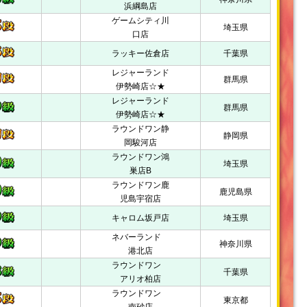
浜綱島店
ゲームシティ川
埼玉県
口店
ラッキー佐倉店
千葉県
レジャーランド
群馬県
伊勢崎店☆★
レジャーランド
群馬県
伊勢崎店☆★
ラウンドワン静
静岡県
岡駿河店
ラウンドワン鴻
埼玉県
巣店Β
ラウンドワン鹿
鹿児島県
児島宇宿店
キャロム坂戸店
埼玉県
ネバーランド
神奈川県
港北店
ラウンドワン
千葉県
アリオ柏店
ラウンドワン
東京都