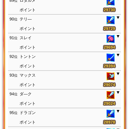
89
ロダルメ
位
29730
90
テリ―
位
29729
91
スレイ
位
29694
92
トントン
位
29394
93
マックス
位
29074
94
ダ―ク
位
29024
95
ドラゴン
位
28978