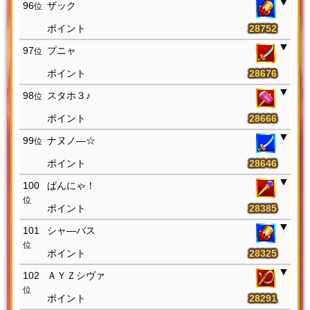
96
ザック
位
28752
97
プニャ
位
28676
98
スタホ３♪
位
28666
99
ナヌノ―☆
位
28646
100
ぱんにゃ！
位
28385
101
シャ―バス
位
28325
102
ＡＹＺシヴァ
位
28291