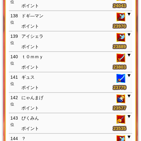
位
24043
138
ドギ―マン
位
23970
139
アイシェラ
位
23889
140
ｔ０ｍｍｙ
位
23803
141
ギュス
位
23779
142
にゃんまげ
位
23577
143
ぴくみん
位
23535
144
？