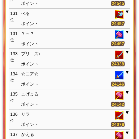
24545
131
べる
位
24497
131
？～？
位
24497
133
プリ―ズ♪
位
24338
134
☆ニア☆
位
24146
135
こげまる
位
24142
136
リラ
位
24076
137
かえる