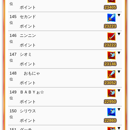
位
23405
145
セカンド
位
23223
146
ニンニン
位
23222
147
シオミ
位
23146
148
おもにゃ
位
23052
149
ＢＡＢＹぉ☆
位
22950
150
シリウス
位
22860
151
グッチ―