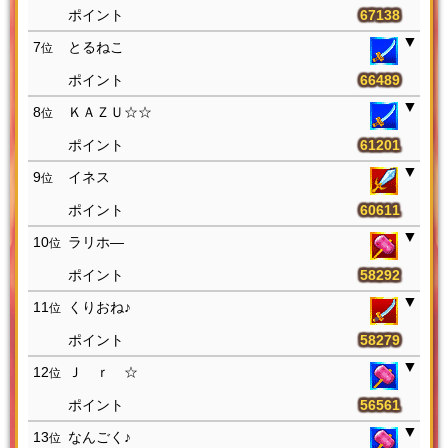
67138
7
とるねこ
位
66489
8
ＫＡＺＵ☆☆
位
61201
9
イネス
位
60611
10
ラリホ―
位
58292
11
くりおね♪
位
58279
12
Ｊ ｒ ☆
位
56561
13
なんごく♪
位