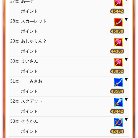
27
あ―ぐ
位
45442
28
スカ―レット
位
45038
29
あじゃりん？
位
44369
30
まいさん
位
43852
31
みさお
位
43584
32
スクデット
位
43442
33
そうかん
位
42434