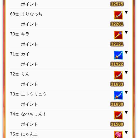
32575
69
まりなっち
位
32261
70
キラ
位
32121
71
カイ
位
31922
72
りん
位
31633
73
ニトウリュウ
位
31630
74
なべちょん！
位
31580
75
にゃんこ
位