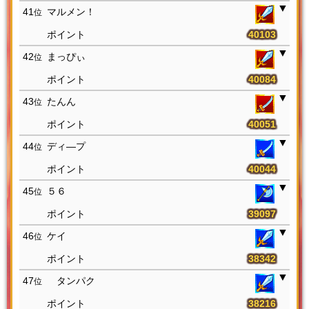
41
マルメン！
位
40103
42
まっぴぃ
位
40084
43
たんん
位
40051
44
ディ―プ
位
40044
45
５６
位
39097
46
ケイ
位
38342
47
タンパク
位
38216