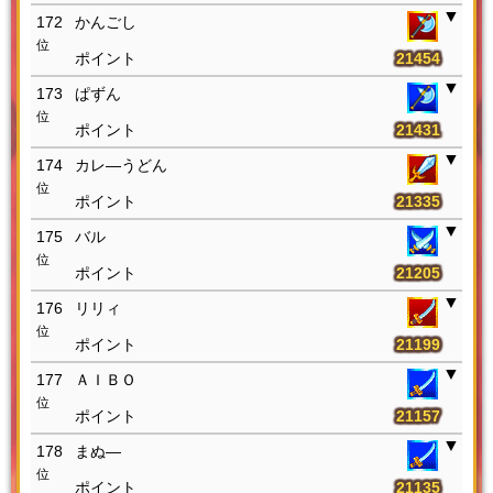
172
かんごし
位
21454
173
ぱずん
位
21431
174
カレ―うどん
位
21335
175
バル
位
21205
176
リリィ
位
21199
177
ＡＩＢＯ
位
21157
178
まぬ―
位
21135