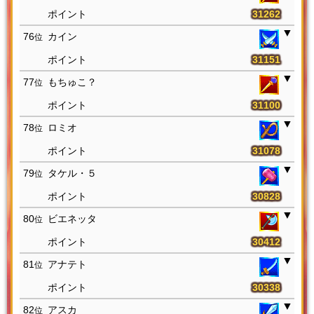
31262
76
カイン
位
31151
77
もちゅこ？
位
31100
78
ロミオ
位
31078
79
タケル・５
位
30828
80
ビエネッタ
位
30412
81
アナテト
位
30338
82
アスカ
位