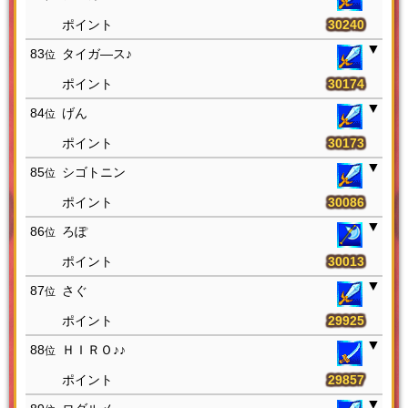
30240
83
タイガ―ス♪
位
30174
84
げん
位
30173
85
シゴトニン
位
30086
86
ろぽ
位
30013
87
さぐ
位
29925
88
ＨＩＲＯ♪♪
位
29857