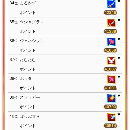
34
まるかず
位
42346
35
☆ジャグラ～
位
41388
36
ジェネシック
位
41058
37
たむたむ
位
41007
38
ポッタ
位
41001
39
スラッガ―
位
40793
40
ぽっぷ☆Ｋ
位
40514