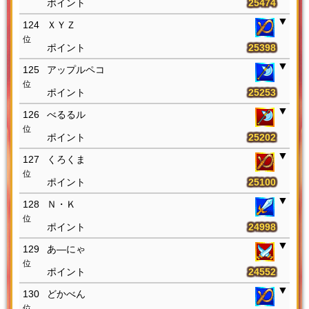
25474
124
ＸＹＺ
位
25398
125
アップルペコ
位
25253
126
べるるル
位
25202
127
くろくま
位
25100
128
Ｎ・Ｋ
位
24998
129
あ―にゃ
位
24552
130
どかべん
位