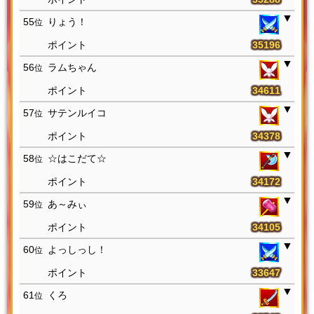
55
りょう！
位
35196
56
ラムちゃん
位
34611
57
サテンルイコ
位
34378
58
☆はこだて☆
位
34172
59
あ～みぃ
位
34105
60
よっしっし！
位
33647
61
くろ
位