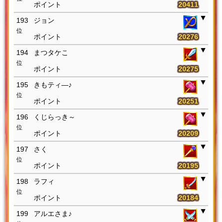
20411
193
ジョン
位
20276
194
まつタケこ
位
20275
195
きもティ―♪
位
20251
196
くじらっき～
位
20209
197
さく
位
20195
198
ラフィ
位
20184
199
アルエさま♪