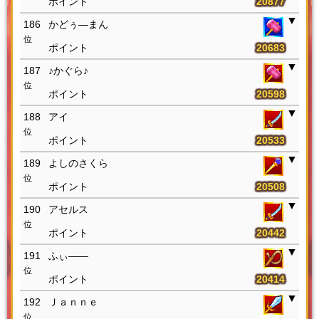
20877
186
かどぅ―まん
位
20683
187
♪かぐら♪
位
20598
188
アイ
位
20533
189
よしのさくら
位
20508
190
アセルス
位
20442
191
ふぃ――
位
20414
192
Ｊａｎｎｅ
位