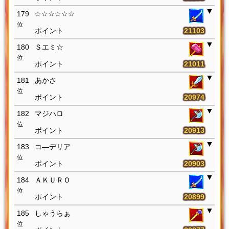
179
☆☆☆☆☆☆
位
21103
180
Ｓエミ☆
位
21011
181
あかさ
位
20974
182
マジハロ
位
20913
183
コ―デリア
位
20903
184
ＡＫＵＲＯ
位
20899
185
しゃうらぁ
位