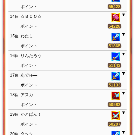
55428
14
☆ＢＯＯ☆
位
54228
15
わたし
位
51865
16
りんたろう
位
51143
17
あでゅ―
位
51133
18
アスカ
位
50583
19
かとぱん！
位
50297
20
タック
位