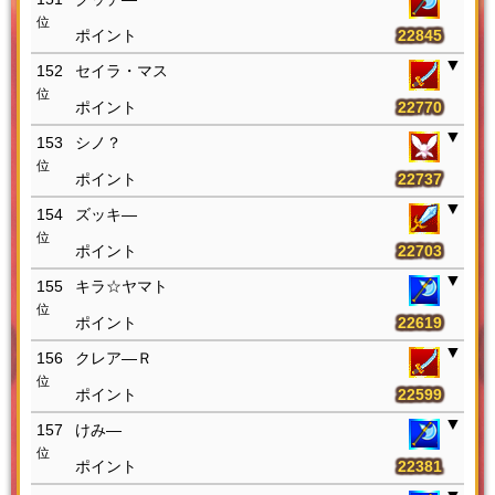
位
22845
152
セイラ・マス
位
22770
153
シノ？
位
22737
154
ズッキ―
位
22703
155
キラ☆ヤマト
位
22619
156
クレア―Ｒ
位
22599
157
けみ―
位
22381