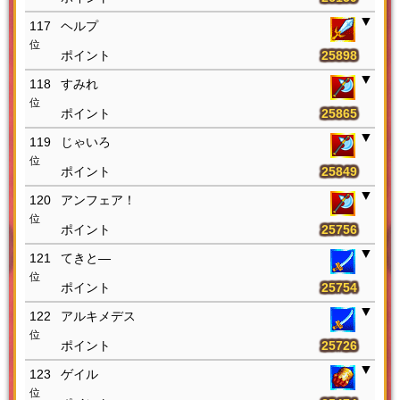
117
ヘルプ
位
25898
118
すみれ
位
25865
119
じゃいろ
位
25849
120
アンフェア！
位
25756
121
てきと―
位
25754
122
アルキメデス
位
25726
123
ゲイル
位