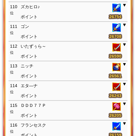
110
ズカヒロ♪
位
26754
111
ゴン
位
26708
112
いたずぅら～
位
26590
113
ニッチ
位
26561
114
エタ―ナ
位
26243
115
ＤＤＤ７７Ｐ
位
26205
116
フランセスク
位
26159