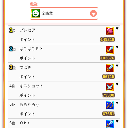
職業
1
プレセア
位
149218
2
はこはこＲＸ
位
103676
3
つばさ
位
96715
4
キスショット
位
73390
5
もちたろう
位
67651
6
ＯＫ♪
位