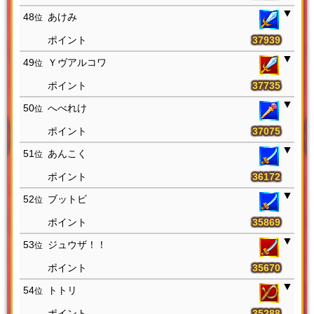
48
あけみ
位
37939
49
Ｙヴアルコワ
位
37735
50
へべれけ
位
37075
51
あんこく
位
36172
52
ブットビ
位
35869
53
ジュウザ！！
位
35670
54
トトリ
位
35288