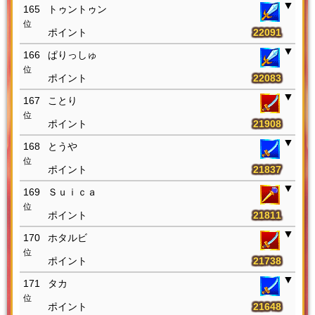
165
トゥントゥン
位
22091
166
ぱりっしゅ
位
22083
167
ことり
位
21908
168
とうや
位
21837
169
Ｓｕｉｃａ
位
21811
170
ホタルビ
位
21738
171
タカ
位
21648