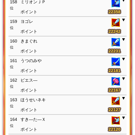
158
ミリオンＪＰ
位
22358
159
ヨゴレ
位
22242
160
きまぐれ
位
22231
161
うつのみや
位
22181
162
ピエス―
位
22167
163
ほうせいネキ
位
22127
164
すき―た―Ｘ
位
22120