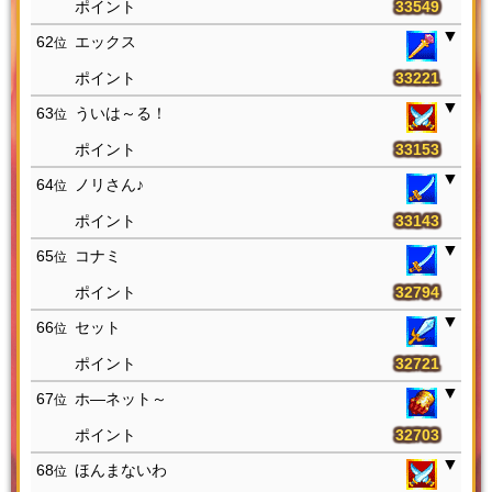
33549
62
エックス
位
33221
63
ういは～る！
位
33153
64
ノリさん♪
位
33143
65
コナミ
位
32794
66
セット
位
32721
67
ホ―ネット～
位
32703
68
ほんまないわ
位