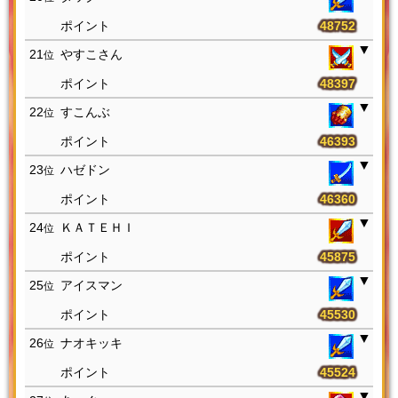
48752
21
やすこさん
位
48397
22
すこんぶ
位
46393
23
ハゼドン
位
46360
24
ＫＡＴＥＨＩ
位
45875
25
アイスマン
位
45530
26
ナオキッキ
位
45524