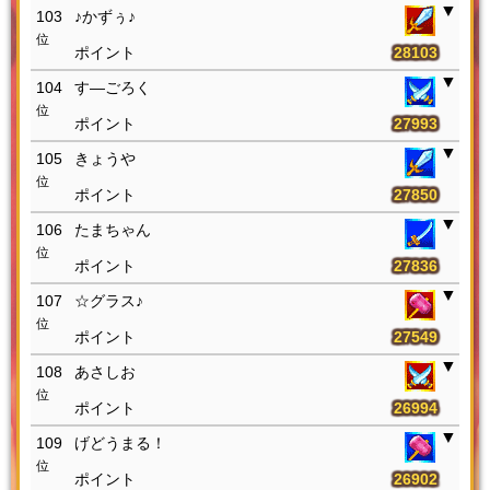
103
♪かずぅ♪
位
28103
104
す―ごろく
位
27993
105
きょうや
位
27850
106
たまちゃん
位
27836
107
☆グラス♪
位
27549
108
あさしお
位
26994
109
げどうまる！
位
26902